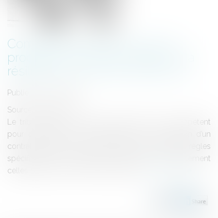
Compétence du tribunal de la
procédure collective : litige sur la
résiliation d’un contrat poursuivi
Publié le :
06/11/2018
Source :
www.efl.fr
Le tribunal de la procédure collective est incompétent
pour connaître de la contestation de la résiliation d’un
contrat continué, lorsque ne sont pas en cause les règles
spécifiques de la procédure collective mais seulement
celles du droit commun des contrats...
Lire la suite