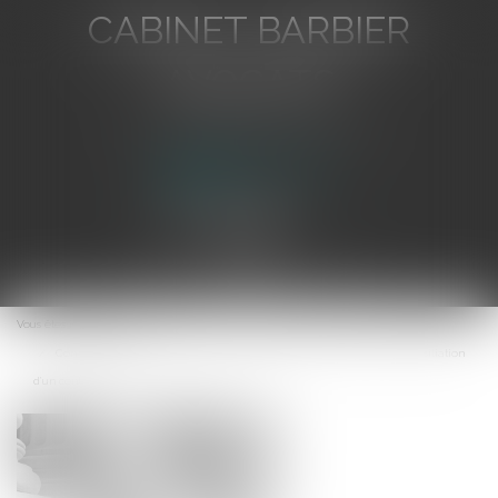
CABINET BARBIER
AVOCATS
Avocat au Barreau de Toulon
Ouvrir
le
Vous êtes ici :
Accueil
menu
Compétence du tribunal de la procédure collective : litige sur la résiliation
d’un contrat poursuivi