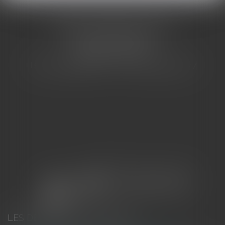
CABINET BARBIER AVOCATS
155 Avenue VAUBAN
83000 TOULON
Tél : 04 94 92 92 67 - Fax : 04 94 92 42 77
LES DERNIÈRES ACTUALITÉS