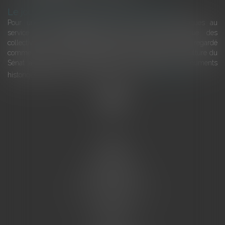
Le joug léger des monuments historiques
Pour une gestion patrimoniale des monuments historiques au
service du développement économique et touristique des
collectivités Le monument historique a longtemps été regardé
comme une charge. Le rapport que la commission de la culture du
Sénat a consacré, en juillet 2026, à la gestion des monuments
historiques invite à y voir aussi une ressour...
Lire la suite
Accueil
L'équipe
Eurojuris
Droit des affaires
Ventes aux enchères
Droit bancaire
Procédures civiles d'exécution
Honoraires
Contact
Assistantes juridiques