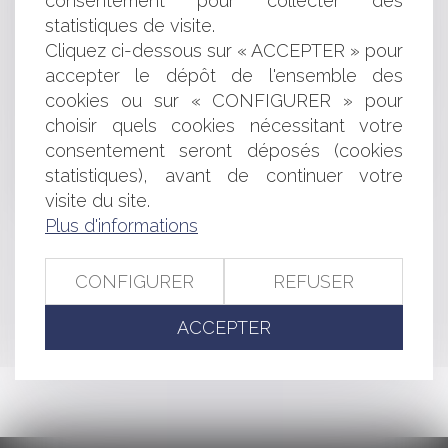
consentement pour collecter des
Objet social : un changement de paradigme qui ouvre
statistiques de visite.
le débat
Cliquez ci-dessous sur « ACCEPTER » pour
Un «cartel du jambon» dans le collimateur de l'Autorité
de la concurrence
accepter le dépôt de l'ensemble des
Contrats internationaux : de la nécessité de prendre en
cookies ou sur « CONFIGURER » pour
compte un contexte évolutif
choisir quels cookies nécessitant votre
Loi avenir professionnel
consentement seront déposés (cookies
Authentification de l’e-signature : preuve de la validité
statistiques), avant de continuer votre
du contrat
visite du site.
La notion d'ensemble immobilier unique
Plus d'informations
<<
<
...
220
221
222
223
224
225
226
...
>
CONFIGURER
REFUSER
>>
ACCEPTER