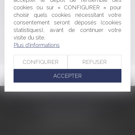
Lutter contre le suicide en prison
cookies ou sur « CONFIGURER » pour
Les solutions de prévention des entreprises en
choisir quels cookies nécessitant votre
difficulté
consentement seront déposés (cookies
statistiques), avant de continuer votre
<<
<
...
460
461
462
463
464
465
466
...
>
visite du site.
Plus d'informations
>>
CONFIGURER
REFUSER
ACCEPTER
CABINET BARBIER AVOCATS
155 Avenue VAUBAN
83000 TOULON
Tél : 04 94 92 92 67 - Fax : 04 94 92 42 77