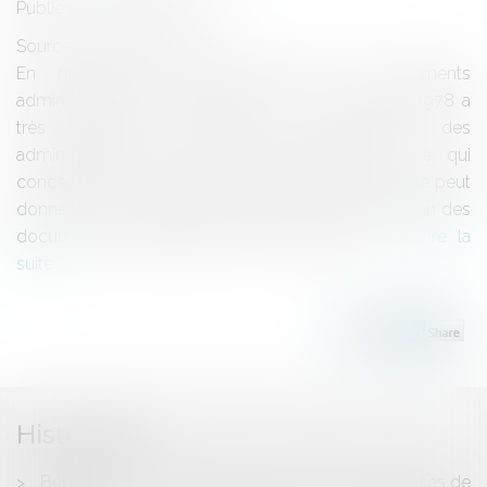
Publié le :
26/08/2009
Source :
www.eurojuris.fr
En matière de communication des documents
administratifs communicables, la loi du 17 juillet 1978 a
très clairement précisé les obligations des
administrations, et plus particulièrement en ce qui
concerne cette contribution, des communes.Nul ne peut
donner ce qu'il n'a pas!En matière de communication des
documents administratifs communicables, l...
Lire la
suite
Historique
Bénéficier d'un crédit d'impôt au titre des dépenses de