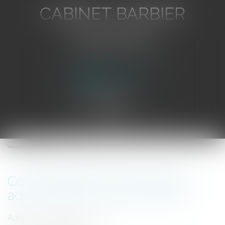
CABINET BARBIER
AVOCATS
Avocat au Barreau de Toulon
Ouvrir
le
Vous êtes ici :
Accueil
menu
Communication des documents administratifs communicables
Communication des documents
administratifs communicables
Auteur : DROUINEAU Thomas