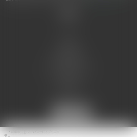
Accueil
L'équipe
Eurojuris
Droit des affaires
Ventes aux enchères
Droit bancaire
Procédures civiles d'exécution
Honoraires
Contact
Assistantes juridiques
Actus
Articles
Septeo Digital & Services © 2016