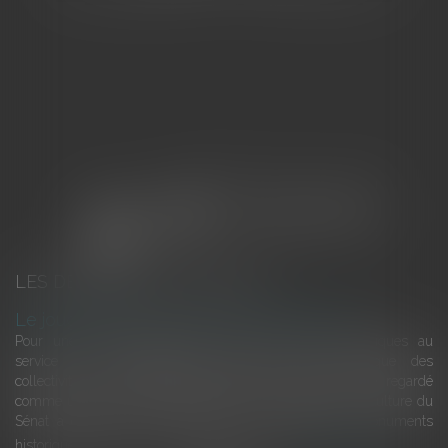
LES DERNIÈRES ACTUALITÉS
Le joug léger des monuments historiques
Pour une gestion patrimoniale des monuments historiques au
service du développement économique et touristique des
collectivités Le monument historique a longtemps été regardé
comme une charge. Le rapport que la commission de la culture du
Sénat a consacré, en juillet 2026, à la gestion des monuments
historiques invite à y voir aussi une ressour...
Lire la suite