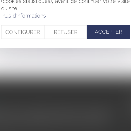
(cookies statistiques), avant de continuer votre visite
uant un bien commun n'est pas gratuit
du site.
la fiscalité
Plus d'informations
ilité au service d'une maladie
ions financières des enfants scolarisés hors commune ?
ACCEPTER
CONFIGURER
REFUSER
<<
<
...
185
186
187
188
189
190
191
...
>
>>
s au service du développement économique et touristique des
egardé comme une charge. Le rapport que la commission de la
des monuments historiques invite à y voir aussi une ressour...