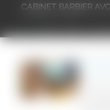
CABINET BARBIER AV
Avocat au Barreau de Toulon
Accueil
L'équipe
Eurojuris
Droit des aff
Vous êtes ici :
Accueil
Une commune peut-elle anticiper les contribution
Une commu
scolaris
Auteur : PORC
Publié le :
29/0
Source :
www.eu
Les communes, 
d’anticiper le