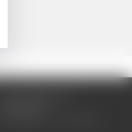
CABINET BARBIER AVOCATS
155 Avenue VAUBAN
83000 TOULON
Tél : 04 94 92 92 67 - Fax : 04 94 92 42 77