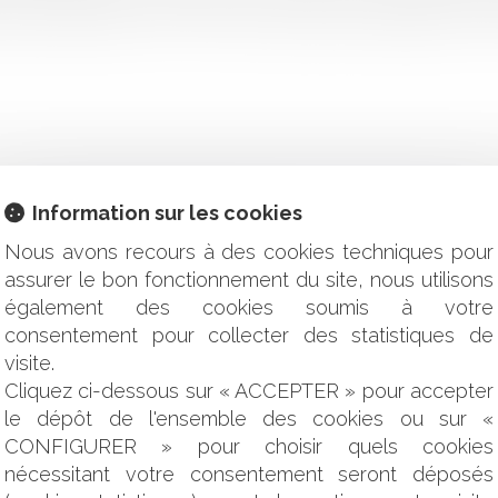
t pas prévisibles, des communes pourraient envisager de conve
Information sur les cookies
tch de la (re)qualification fiscale
Nous avons recours à des cookies techniques pour
dévolutif limité depuis le décret du 6 mai 2017
assurer le bon fonctionnement du site, nous utilisons
sentants syndicaux
également des cookies soumis à votre
 un seul des cogérants
consentement pour collecter des statistiques de
ixer les modalités de direction des SAS
dans le cadre d’une négociation collective
visite.
formant la procédure civile : quels sont les principaux change
Cliquez ci-dessous sur « ACCEPTER » pour accepter
ublique : mode d’emploi
le dépôt de l'ensemble des cookies ou sur «
CONFIGURER » pour choisir quels cookies
ontrat qu’il a signé en sa seule qualité de gérant
nécessitant votre consentement seront déposés
e libre choix du consommateur dans le cyberespace