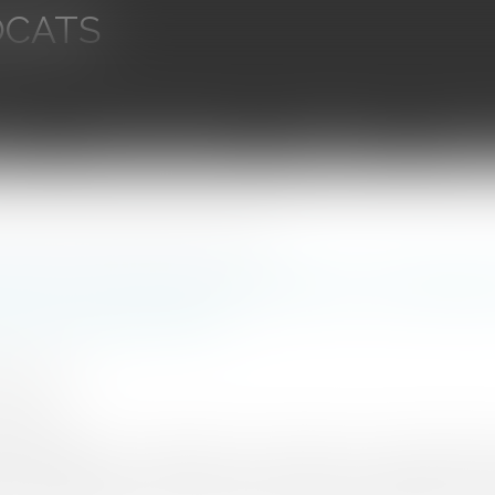
OCATS
aires
Ventes aux enchères
Droit bancaire
Procédur
s financières des enfants scolarisés hors commune ?
ne peut-elle anticiper les contributi
és hors commune ?
HET Thomas
1/2020
rojuris.fr
soucieuses de maîtriser leurs charges de fonctionnement, 
s futures dépenses, notamment en termes de contribution fin