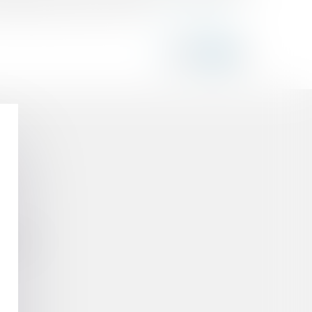
ntionner a priori, avec des é...
Lire la suite
ments ?