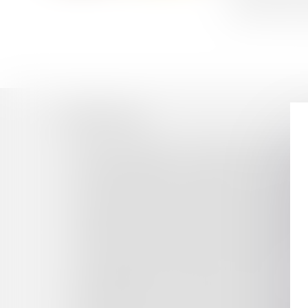
dépenses n’étan
Historique
Donations déguisées, donations indirectes : le ma
Procédure d’appel : une confirmation de l’effet 
Les limites à la liberté d’expression des repré
SCI : validité de l’acte de gestion accompli par
Confirmation de l’exclusivité des statuts pour f
Obligation de loyauté des échanges bilatéraux 
Le décret d’application du 11 décembre 2019 ré
La rupture conventionnelle dans la fonction p
Le dirigeant face à l'entreprise en liquidation
L’inopposabilité à un associé d’une clause d’un c
Dépôt au Sénat d'une proposition de loi sur l