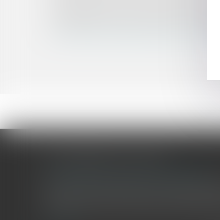
Après le divorce, occuper un logement constit
Domanialité publique et concession : attention à 
L’appréciation du médecin traitant sur l'imputab
Une commune peut-elle anticiper les contribut
LES DERNIÈRES ACTUALITÉS
Le joug léger des monuments historiques
Pour une gestion patrimoniale des monuments historique
collectivités Le monument historique a longtemps été r
culture du Sénat a consacré, en juillet 2026, à la gestion 