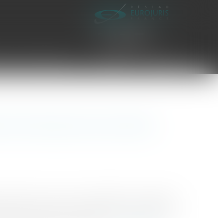
es civiles d'exécution
Honoraires
Contact
ons financières des enfants
tentent à l’heure la rationalisation budgétaire
ancière des enfants scolarisés hors commune. Ces