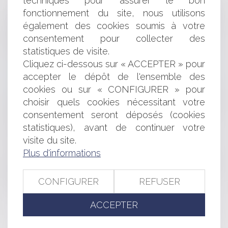
techniques pour assurer le bon
Quelques conseils pour transformer une SARL en SAS
fonctionnement du site, nous utilisons
Refus de prescrire à un hôpital que soit administré un
autre traitement que celui qu’il a choisi de pratiquer sur un
également des cookies soumis à votre
patient
consentement pour collecter des
Transfert des zones d'activités économiques : question
statistiques de visite.
de l'évaluation financière et patrimoniale
Cliquez ci-dessous sur « ACCEPTER » pour
Collectivités publiques : ne négligez pas le titre
accepter le dépôt de l'ensemble des
exécutoire après expertise construction !
cookies ou sur « CONFIGURER » pour
Affaire Vincent Lambert : le nouveau médecin devra se
choisir quels cookies nécessitant votre
prononcer sur l’engagement d’une procédure d’examen
d'arrêt des traitements
consentement seront déposés (cookies
Incidents climatiques : dispense de paiement du
statistiques), avant de continuer votre
fermage
visite du site.
Conseiller intéressé : vigilance extrême
Plus d'informations
Local professionnel et d’habitation : autorisation
requise si l'usage devient seulement professionnel -
CONFIGURER
REFUSER
Éditions Francis Lefebvre
ACCEPTER
<<
<
...
255
256
257
258
259
260
261
...
>