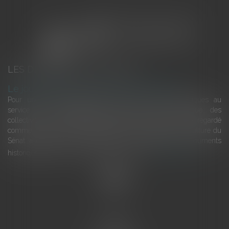
LES DERNIÈRES ACTUALITÉS
Le joug léger des monuments historiques
Pour une gestion patrimoniale des monuments historiques au
service du développement économique et touristique des
collectivités Le monument historique a longtemps été regardé
comme une charge. Le rapport que la commission de la culture du
Sénat a consacré, en juillet 2026, à la gestion des monuments
historiques invite à y voir aussi une ressour...
Lire la suite
Accueil
L'équipe