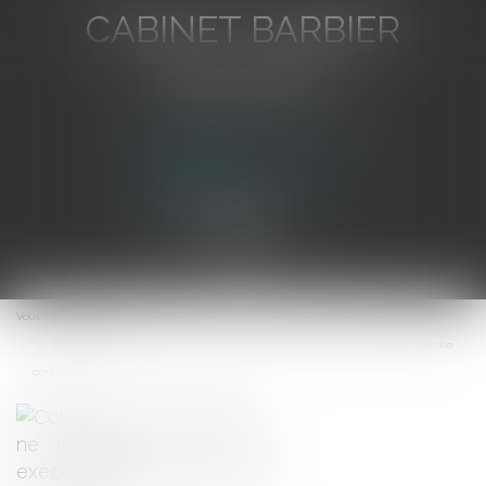
CABINET BARBIER
AVOCATS
Avocat au Barreau de Toulon
Ouvrir
le
Vous êtes ici :
Accueil
menu
Collectivités publiques : ne négligez pas le titre exécutoire après expertise
construction !