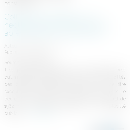
Collectivités publiques : ne
négligez pas le titre exécutoire
après expertise construction !
Auteur : DROUINEAU Thomas
Publié le :
26/07/2017
Source :
www.eurojuris.fr
Il est parfaitement possible pour une collectivité, après
qu'un rapport d'expertise ait déterminé les responsabilités
des différents protagonistes, d'agir par voie de titre
exécutoire pour obtenir le recouvrement des sommes. Le
décret n°2012-1246 est venu remplacer le vieux décret de
1962 sur le règlement général sur la comptabilité
publique....
Lire la suite