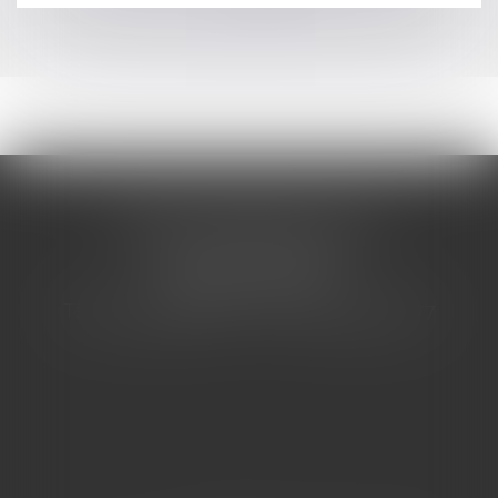
>>
CABINET BARBIER AVOCATS
155 Avenue VAUBAN
83000 TOULON
Tél : 04 94 92 92 67 - Fax : 04 94 92 42 77