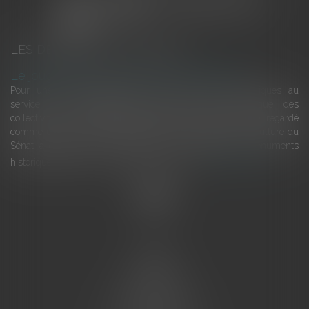
LES DERNIÈRES ACTUALITÉS
Le joug léger des monuments historiques
Pour une gestion patrimoniale des monuments historiques au
service du développement économique et touristique des
collectivités Le monument historique a longtemps été regardé
comme une charge. Le rapport que la commission de la culture du
Sénat a consacré, en juillet 2026, à la gestion des monuments
historiques invite à y voir aussi une ressour...
Lire la suite
Accueil
L'équipe
Eurojuris
Droit des affaires
Ventes aux enchères
Droit bancaire