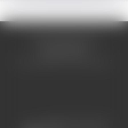
CABINET BARBIER AVOCATS
155 Avenue VAUBAN
83000 TOULON
Tél : 04 94 92 92 67 - Fax : 04 94 92 42 77