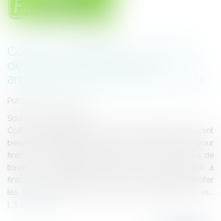
Coiffeurs, garagistes, carrossiers :
des aides financières pour
améliorer vos conditions de travail
Publié le :
22/10/2018
Source :
www.eurojuris.fr
Coiffeurs, garagistes et carrossiers indépendants peuvent
bénéficier d'aides financières de la sécurité sociale pour
financer les équipements améliorant leurs conditions de
travail. Les dispositifs Coiff'pro et Auto'pro aident à
financer l’acquisition d’équipements permettant de limiter
les risques professionnels. Auto'Pro Indépendants es...
Lire la suite