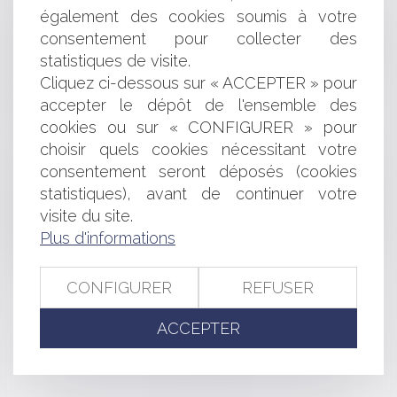
Fin des cotisations chômage au 1er octobre
également des cookies soumis à votre
Dématérialisation des demandes de permis de
consentement pour collecter des
conduire : nombreuses difficultés rencontrées par les
statistiques de visite.
usagers
Cliquez ci-dessous sur « ACCEPTER » pour
Le déséquilibre significatif dans le contrat : quels sont
les risques ?
accepter le dépôt de l'ensemble des
Loi Pacte : le casse-tête du registre unique
cookies ou sur « CONFIGURER » pour
Les conditions d'occupation du domaine public : la
choisir quels cookies nécessitant votre
question de la durée
consentement seront déposés (cookies
Votre maison a été détruite par un incendie :
statistiques), avant de continuer votre
l’intervention de votre assureur et l’indemnisation de votre
visite du site.
sinistre
Plus d'informations
L’acquéreur d’un site pollué, nouveau responsable de
l’obligation de remise en état ?
CONFIGURER
REFUSER
<<
<
...
221
222
223
224
225
226
227
...
>
ACCEPTER
>>