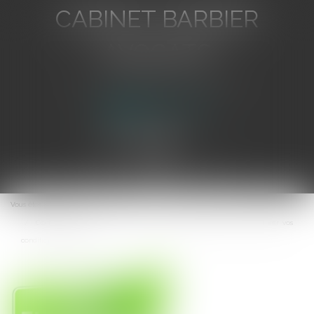
CABINET BARBIER
AVOCATS
Avocat au Barreau de Toulon
Ouvrir
le
Vous êtes ici :
Accueil
menu
Coiffeurs, garagistes, carrossiers : des aides financières pour améliorer vos
conditions de travail