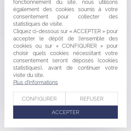
fonctionnement du site, nous utilisons
Droit des sociétés : publication de deux ordonnances
également des cookies soumis à votre
réformant le régime des nullités et les organismes de
placement collectif
consentement pour collecter des
La réparation du préjudice immatériel nécessite de
statistiques de visite.
justifier d’un lien de causalité direct et certain avec la faute
Cliquez ci-dessous sur « ACCEPTER » pour
sanctionnée
accepter le dépôt de l'ensemble des
Sur les contestations de la rémunération d’un gérant
cookies ou sur « CONFIGURER » pour
révoqué
choisir quels cookies nécessitant votre
Clause réputée non écrite et restitution de l'indu :
consentement seront déposés (cookies
Principes et limites temporelles
statistiques), avant de continuer votre
Sanction pénale de la non publication des comptes
sociaux et action sociale ut singuli
visite du site.
Point sur l’exécution forcée en nature
Plus d'informations
Responsabilité du diagnostiqueur et indemnisation du
préjudice
CONFIGURER
REFUSER
Manquements aux obligations d’un bail commercial et
suspension d’une clause résolutoire
ACCEPTER
<<
<
...
31
32
33
34
35
36
37
...
>
>>