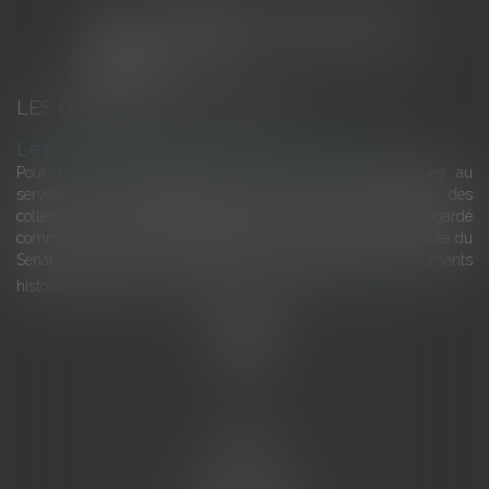
LES DERNIÈRES ACTUALITÉS
Le joug léger des monuments historiques
Pour une gestion patrimoniale des monuments historiques au
service du développement économique et touristique des
collectivités Le monument historique a longtemps été regardé
comme une charge. Le rapport que la commission de la culture du
Sénat a consacré, en juillet 2026, à la gestion des monuments
historiques invite à y voir aussi une ressour...
Lire la suite
Accueil
L'équipe
Eurojuris
Droit des affaires