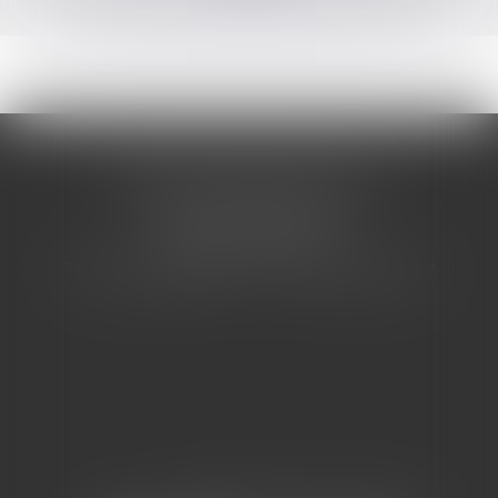
CABINET BARBIER AVOCATS
155 Avenue VAUBAN
83000 TOULON
Tél : 04 94 92 92 67 - Fax : 04 94 92 42 77