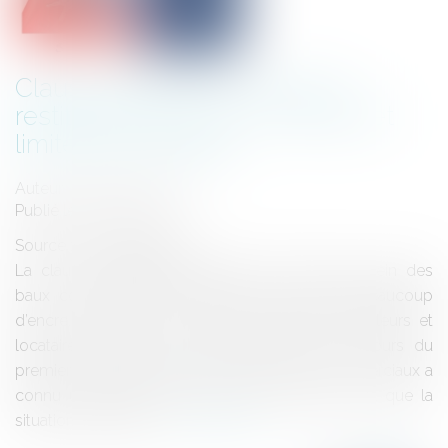
Clause réputée non écrite et
restitution de l'indu : Principes et
limites temporelles
Auteur : MEDINA Jean-Luc
Publié le :
18/03/2025
Source :
www.eurojuris.fr
La clause d’indexation réputée non écrite au sein des
baux commerciaux continue de faire couler beaucoup
d’encre. Ce sujet a commencé à intéresser bailleurs et
locataires lorsque pour la première fois au cours du
premier trimestre 2009 l’indice des loyers commerciaux a
connu une baisse. C’est à la fin de l’année 2011 que la
situation s’est rétab...
Lire la suite