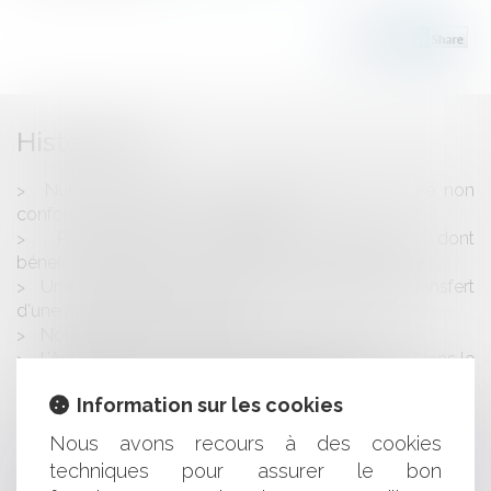
Historique
Numéros surtaxés : des établissements encore non
conformes avec la réglementation
Prolongation du dispositif d'abattement dont
bénéficient les dirigeants de PME partant à la retraite
Une convention de trésorerie n'entraîne pas le transfert
d'une obligation de paiement !
Nouvelle levée de fonds pour Beyond Green
L’Autorité de la concurrence autorise sans conditions le
rachat de The Kooples par la société Verdoso
Information sur les cookies
Plan de redressement : rappels de la Cour de cassation
Le parasitisme économique est-il caractérisé en
Nous avons recours à des cookies
présence de deux collections de bijoux de luxe
techniques pour assurer le bon
ressemblants ?