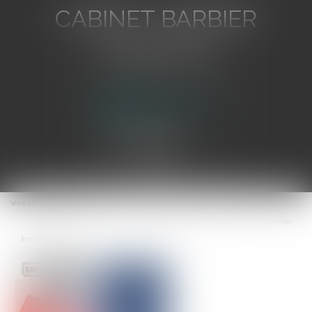
CABINET BARBIER
AVOCATS
Avocat au Barreau de Toulon
Ouvrir
le
Vous êtes ici :
Accueil
menu
Clause réputée non écrite et restitution de l'indu : Principes et limites
temporelles