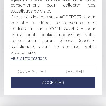
Scale-up : les secrets de leur réussite
consentement pour collecter des
La donation-partage, même faite par actes séparés,
statistiques de visite.
suppose une répartition de biens effectuée par le
Cliquez ci-dessous sur « ACCEPTER » pour
disposant
Procédure de surendettement : incompatibilité avec la
accepter le dépôt de l'ensemble des
déchéance du terme du prêt
cookies ou sur « CONFIGURER » pour
La personnalité morale d'une société dissoute subsiste
choisir quels cookies nécessitant votre
aussi longtemps que ses droits et obligations à caractère
consentement seront déposés (cookies
social ne sont pas liquidés
statistiques), avant de continuer votre
L'intégration de nouvelles communes face à l’érosion
visite du site.
du littoral
Plus d'informations
Précisions sur l’indemnisation des victimes d’infraction
La zone des 50 pas géométriques face à l’érosion
côtière
CONFIGURER
REFUSER
ACCEPTER
<<
<
...
82
83
84
85
86
87
88
...
>
>>