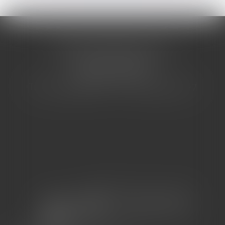
CABINET BARBIER AVOCATS
155 Avenue VAUBAN
83000 TOULON
Tél : 04 94 92 92 67 - Fax : 04 94 92 42 77