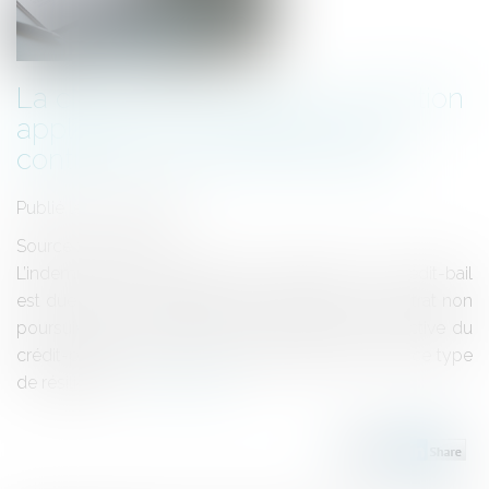
La clause d’indemnité de résiliation
appliquée à la résiliation d’un
contrat en cours non poursuivi
Publié le :
05/10/2023
Source :
www.efl.fr
L’indemnité conventionnelle de résiliation d’un crédit-bail
est due en cas de résiliation de plein droit du contrat non
poursuivi après l’ouverture de la procédure collective du
crédit-preneur, dès lors que l’indemnité vise aussi ce type
de résiliation...
Lire la suite