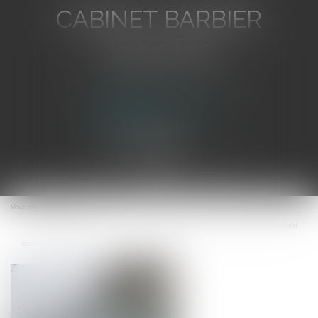
CABINET BARBIER
AVOCATS
Avocat au Barreau de Toulon
Ouvrir
le
Vous êtes ici :
Accueil
menu
La clause d’indemnité de résiliation appliquée à la résiliation d’un contrat en
cours non poursuivi