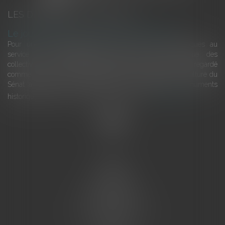
LES DERNIÈRES ACTUALITÉS
Le joug léger des monuments historiques
Pour une gestion patrimoniale des monuments historiques au
service du développement économique et touristique des
collectivités Le monument historique a longtemps été regardé
comme une charge. Le rapport que la commission de la culture du
Sénat a consacré, en juillet 2026, à la gestion des monuments
historiques invite à y voir aussi une ressour...
Lire la suite
Accueil
L'équipe
Eurojuris
Droit des affaires
Ventes aux enchères
Droit bancaire
Procédures civiles d'exécution
Honoraires