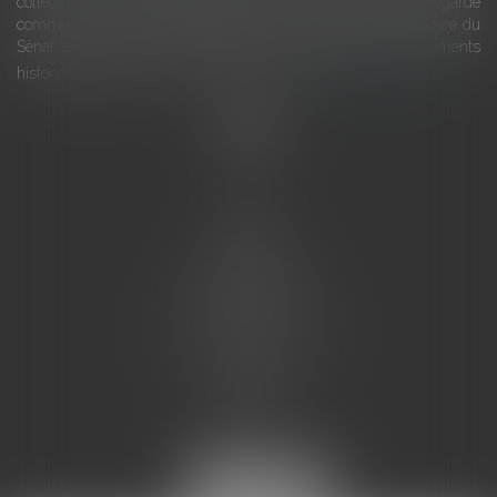
collectivités Le monument historique a longtemps été regardé
comme une charge. Le rapport que la commission de la culture du
Sénat a consacré, en juillet 2026, à la gestion des monuments
historiques invite à y voir aussi une ressour...
Lire la suite
Accueil
L'équipe
Eurojuris
Droit des affaires
Ventes aux enchères
Droit bancaire
Procédures civiles d'exécution
Honoraires
Contact
Assistantes juridiques
Actus
Articles