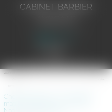
CABINET BARBIER
AVOCATS
Avocat au Barreau de Toulon
Ouvrir
le
Vous êtes ici :
Accueil
menu
Chef d’entreprise : quel régime matrimonial choisir ? | Conseil National des
Barreaux
Chef d’entreprise : quel régime
matrimonial choisir ? | Conseil
National des Barreaux