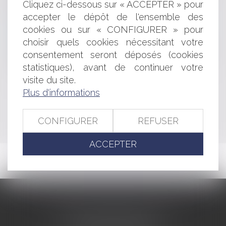
Cliquez ci-dessous sur « ACCEPTER » pour
éléments d’équipement installés après la construction ?
accepter le dépôt de l'ensemble des
Validité d'une cession d'actions pour 1 €
Chef d’entreprise : quel régime matrimonial choisir ? |
cookies ou sur « CONFIGURER » pour
Conseil National des Barreaux
choisir quels cookies nécessitant votre
La signature électronique : quelles caractéristiques
consentement seront déposés (cookies
pour présumer de sa fiabilité?
statistiques), avant de continuer votre
visite du site.
Plus d'informations
<<
<
...
251
252
253
254
255
256
257
...
>
>>
CONFIGURER
REFUSER
ACCEPTER
CABINET BARBIER AVOCATS
155 Avenue VAUBAN