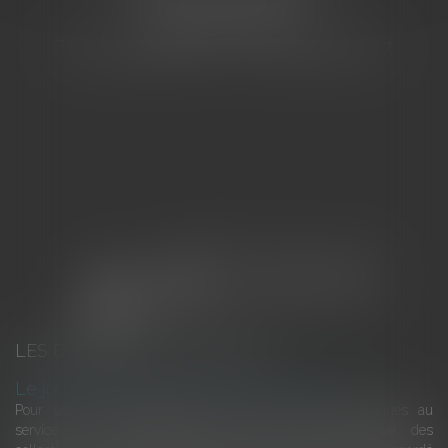
83000 TOULON
Tél : 04 94 92 92 67 - Fax : 04 94 92 42 77
LES DERNIÈRES ACTUALITÉS
Le joug léger des monuments historiques
Pour une gestion patrimoniale des monuments historiques au
service du développement économique et touristique des