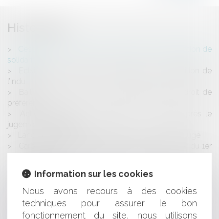
Historique
Cession de parts sociales : effets de la présomption de
solidarité
Eclairages sur l’action de l’employeur en répétition de
l’indu
Bail commercial, locaux à usage industriel et droit de
préférence
Action tendant à la résolution d’un contrat après le
jugement d’ouverture
Lanceurs d’alerte : précisions sur le contrôle du juge
Carburant : la vente à perte possible à compter du 1er
décembre 2023
Marchés publics d’assurance : possibilité pour la
Information sur les cookies
personne publique d’imposer la poursuite du contrat
pendant la durée nécessaire à la passation d’un nouveau
Nous avons recours à des cookies
marché
techniques pour assurer le bon
Réseaux sociaux : Que va changer l’entrée en vigueur
fonctionnement du site, nous utilisons