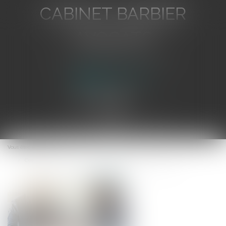
CABINET BARBIER
AVOCATS
Avocat au Barreau de Toulon
Ouvrir
le
Vous êtes ici :
Accueil
menu
Cession de parts sociales : effets de la présomption de solidarité