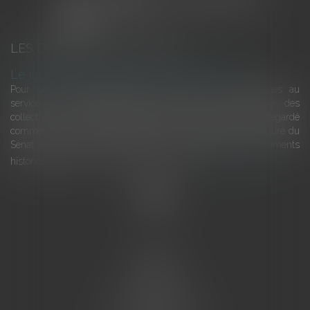
LES DERNIÈRES ACTUALITÉS
Le joug léger des monuments historiques
Pour une gestion patrimoniale des monuments historiques au
service du développement économique et touristique des
collectivités Le monument historique a longtemps été regardé
comme une charge. Le rapport que la commission de la culture du
Sénat a consacré, en juillet 2026, à la gestion des monuments
historiques invite à y voir aussi une ressour...
Lire la suite
Accueil
L'équipe
Eurojuris
Droit des affaires
Ventes aux enchères
Droit bancaire