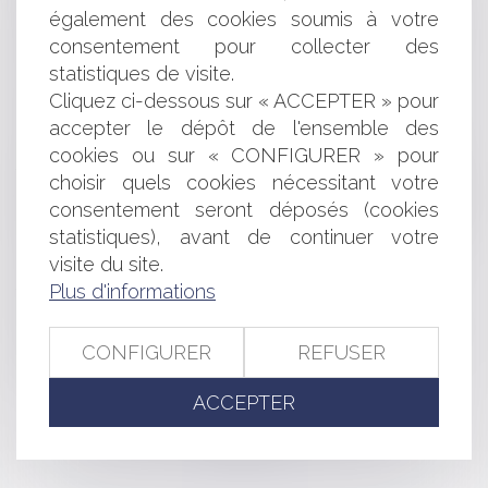
du Digital Services Act, le règlement européen sur la
également des cookies soumis à votre
sécurité numérique ?
consentement pour collecter des
Cour de cassation : rémunération des dirigeants
statistiques de visite.
associés et abus de majorité
Cliquez ci-dessous sur « ACCEPTER » pour
Start-up cybersécurité : six levées de fonds qui ont
marqué 2023
accepter le dépôt de l'ensemble des
Nouveautés en matière d’accessibilité des services
cookies ou sur « CONFIGURER » pour
téléphoniques pour les personnes souffrant de surdité
choisir quels cookies nécessitant votre
Mauvaise exécution d’un contrat assorti d’une condition
consentement seront déposés (cookies
suspensive : le défaut s’apprécie à la date de résiliation du
statistiques), avant de continuer votre
contrat
visite du site.
A Lyon, l'IFA présente un guide consacré à la
Plus d'informations
transmission d'entreprise
Rappel sur point de départ pour conclure
Les levées de fonds des start-up de la French Tech
CONFIGURER
REFUSER
divisées par deux en 2023
ACCEPTER
<<
<
...
83
84
85
86
87
88
89
...
>
>>