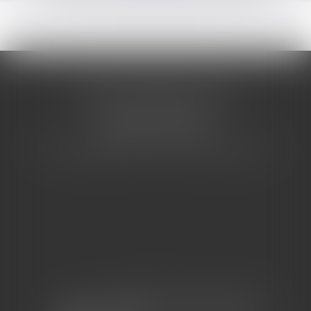
CABINET BARBIER AVOCATS
155 Avenue VAUBAN
83000 TOULON
Tél : 04 94 92 92 67 - Fax : 04 94 92 42 77