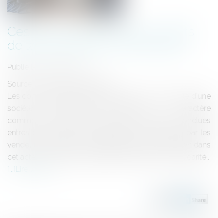
Cession de parts sociales : effets
de la présomption de solidarité
Publié le :
02/10/2023
Source :
actu.dalloz-etudiant.fr
Les conventions qui emportent cession de contrôle d'une
société commerciale présentant un caractère
commercial, encore qu'elles ne soient pas conclues
entres commerçants, les obligations contractées par les
vendeurs s'exécutent solidairement, faute d'insertion dans
cet acte d'une clause écartant expressément la solidarité...
Lire la suite