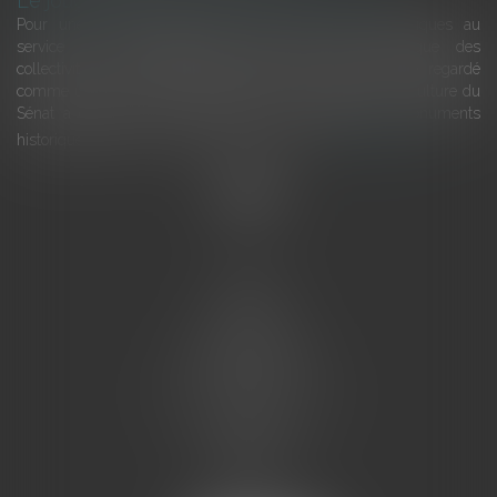
Le joug léger des monuments historiques
Pour une gestion patrimoniale des monuments historiques au
service du développement économique et touristique des
collectivités Le monument historique a longtemps été regardé
comme une charge. Le rapport que la commission de la culture du
Sénat a consacré, en juillet 2026, à la gestion des monuments
historiques invite à y voir aussi une ressour...
Lire la suite
Accueil
L'équipe
Eurojuris
Droit des affaires
Ventes aux enchères
Droit bancaire
Procédures civiles d'exécution
Honoraires
Contact
Assistantes juridiques
Actus
Articles