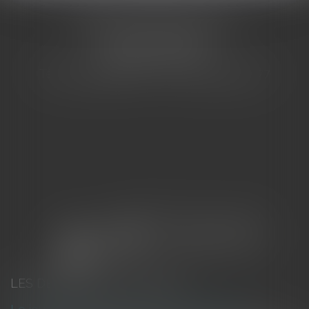
CABINET BARBIER AVOCATS
155 Avenue VAUBAN
83000 TOULON
Tél : 04 94 92 92 67 - Fax : 04 94 92 42 77
LES DERNIÈRES ACTUALITÉS