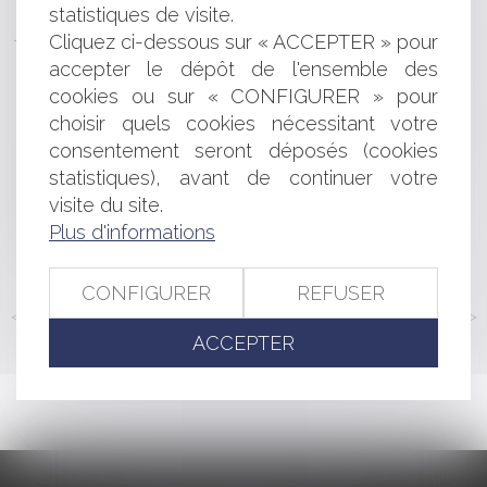
Contentieux disciplinaire des médecins : la qualification
statistiques de visite.
juridique du certificat de complaisance
Cliquez ci-dessous sur « ACCEPTER » pour
La saisie immobilière est-elle soluble dans le
accepter le dépôt de l'ensemble des
surendettement ?
cookies ou sur « CONFIGURER » pour
Responsabilité pour insuffisance d’actif : voyage au
choisir quels cookies nécessitant votre
cœur de la notion de simple négligence
consentement seront déposés (cookies
Fonction publique : publication d’une ordonnance
relative à la négociation et aux accords collectifs
statistiques), avant de continuer votre
Rémunération du gérant de SARL
visite du site.
Requalification d'un prêt familial non remboursé en
Plus d'informations
donation indirecte
CONFIGURER
REFUSER
<<
<
...
147
148
149
150
151
152
153
...
>
>>
ACCEPTER