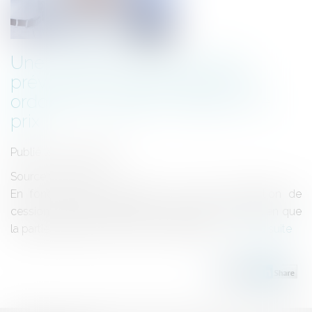
Une cession forcée d’actions
prévue par un pacte peut être
ordonnée malgré un litige sur le
prix
Publié le :
06/04/2021
Source :
www.efl.fr
En fonction des stipulations du pacte, l’obligation de
cession peut faire l’objet d’une exécution forcée bien que
la partie variable du prix reste à expertiser...
Lire la suite