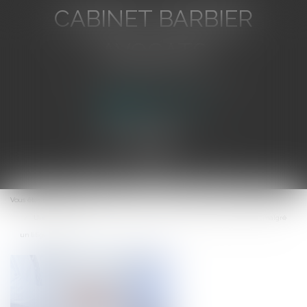
CABINET BARBIER
AVOCATS
Avocat au Barreau de Toulon
Ouvrir
le
Vous êtes ici :
Accueil
menu
Une cession forcée d’actions prévue par un pacte peut être ordonnée malgré
un litige sur le prix