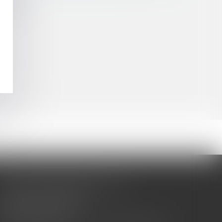
fication
CABINET BARBIER AVOCATS
155 Avenue VAUBAN
83000 TOULON