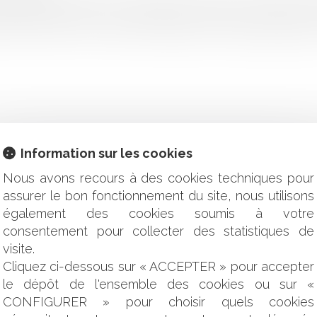
rification bienvenue sur la qualification fiscale de la cession d
ment, à partir de circonstances identiques, le régime applicable
Information sur les cookies
rmer les participants sur les assurances
Nous avons recours à des cookies techniques pour
n traitant d’un salarié ?
assurer le bon fonctionnement du site, nous utilisons
iption de l’action en paiement court à compter du jour de l’exigi
également des cookies soumis à votre
écennale aux installations photovoltaïques installées en surimp
consentement pour collecter des statistiques de
 cassation ferme la porte aux montages de mise à disposition
visite.
e l’absence de mention des dispositions de l’article 1792 du cod
ence d’un « droit de correction parentale »
Cliquez ci-dessous sur « ACCEPTER » pour accepter
rte à son obligation de loyauté
le dépôt de l'ensemble des cookies ou sur «
re refus d’exonération de plus-value et dispense de TVA – u
CONFIGURER » pour choisir quels cookies