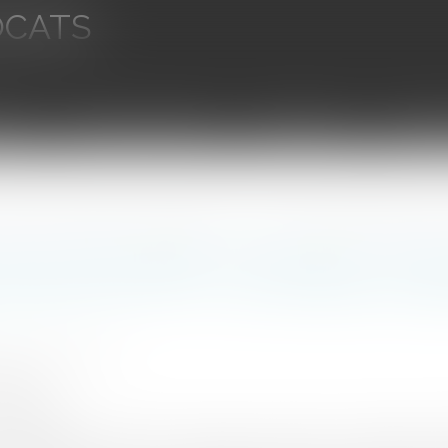
OCATS
aires
Ventes aux enchères
Droit bancaire
Procédur
efus d’exonération de plus-value et dispense de TVA – une frontière conceptuelle précisée par l
’un contrat d’agent commercial : entre
dispense de TVA – une frontière concep
ousse Christophe
2/2026
rojuris.fr
u 3 décembre 2025 (CE, 3e et 8e ch. réunies, n° 465406 et 46