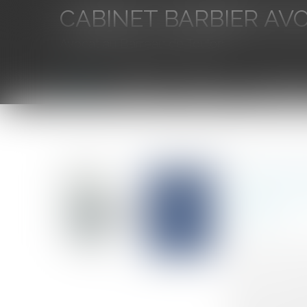
CABINET BARBIER AV
Avocat au Barreau de Toulon
Accueil
L'équipe
Eurojuris
Droit des aff
Vous êtes ici :
Accueil
Cession d’un contrat d’agent commercial : entre r
Cession d
value et 
d’État
Auteur : Delah
Publié le :
19/0
Source :
www.eu
Par un arrêt d