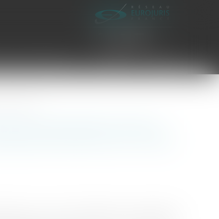
es civiles d'exécution
Honoraires
Contact
e Conseil d’État
 refus d’exonération de plus-
tuelle précisée par le Conseil
5782, min. c/ Sté JFL Médical), le Conseil d’État