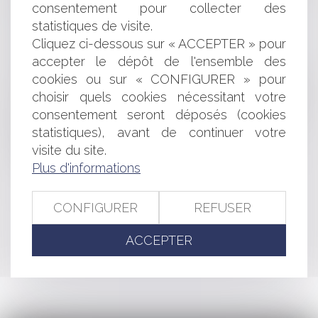
communes ou d'une communauté d'agglomération
consentement pour collecter des
Bientôt la possibilité de déshériter ses enfants
statistiques de visite.
Canal + et BeIn Sports: pas de concurrence déloyale
Cliquez ci-dessous sur « ACCEPTER » pour
Rupture conventionnelle et transaction
accepter le dépôt de l'ensemble des
Rapport du CNNum sur la neutralité des plateformes
cookies ou sur « CONFIGURER » pour
Exonération des plus-values immobilières réalisées par
choisir quels cookies nécessitant votre
des non-résidents au titre de la cession d'un logement
consentement seront déposés (cookies
situé en France
Sociétés non cotées et rachat d'actions : les conditions
statistiques), avant de continuer votre
d’établissement du rapport de l’expert
visite du site.
La réforme de la carte des Régions : procédure
Plus d'informations
CONFIGURER
REFUSER
<<
<
...
324
325
326
327
328
329
330
...
>
ACCEPTER
>>