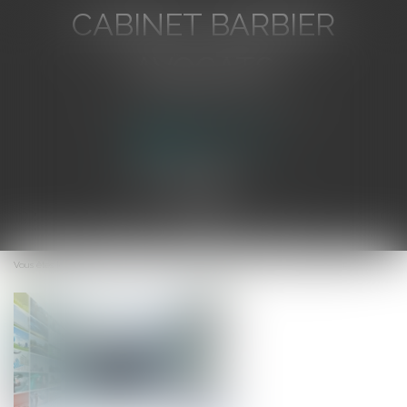
CABINET BARBIER
AVOCATS
Avocat au Barreau de Toulon
Ouvrir
le
Vous êtes ici :
Accueil
Canal + et BeIn Sports: pas de concurrence déloyale
menu