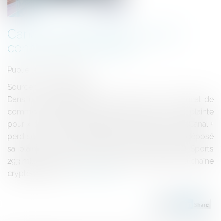
Canal + et BeIn Sports: pas de
concurrence déloyale
Publié le :
18/06/2014
Source :
www.eurojuris.fr
Dans un jugement rendu ce 18 juin 2014, le tribunal de
commerce de Nanterre déboute Canal + de sa plainte
pour « concurrence déloyale » face à BeIN Sports.Canal +
perd son procès contre BeIN SPORT Canal+ avait déposé
sa plainte en juillet 2013.Canal+ réclamait à beIN Sports
293 millions d'euros pour concurrence déloyale.La chaîne
cryptée reproch...
Lire la suite