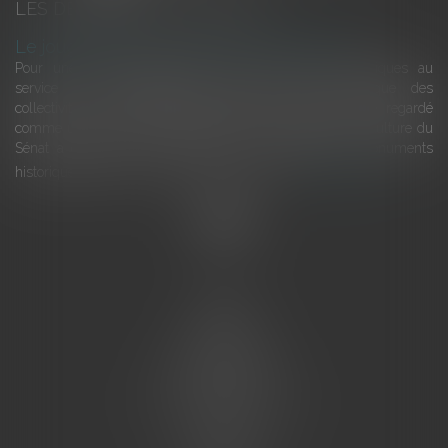
LES DERNIÈRES ACTUALITÉS
Le joug léger des monuments historiques
Pour une gestion patrimoniale des monuments historiques au
service du développement économique et touristique des
collectivités Le monument historique a longtemps été regardé
comme une charge. Le rapport que la commission de la culture du
Sénat a consacré, en juillet 2026, à la gestion des monuments
historiques invite à y voir aussi une ressour...
Lire la suite
Accueil
L'équipe
Eurojuris
Droit des affaires
Ventes aux enchères
Droit bancaire
Procédures civiles d'exécution
Honoraires
Contact