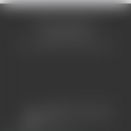
CABINET BARBIER AVOCATS
155 Avenue VAUBAN
83000 TOULON
Tél : 04 94 92 92 67 - Fax : 04 94 92 42 77