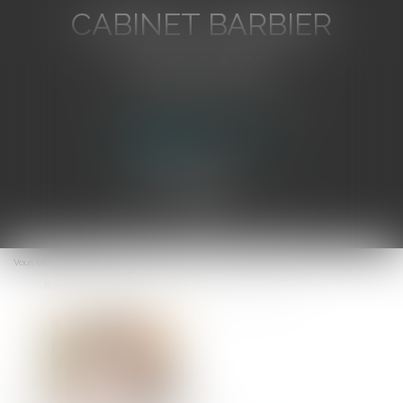
CABINET BARBIER
AVOCATS
Avocat au Barreau de Toulon
Ouvrir
le
Vous êtes ici :
Accueil
menu
Burn-out : position du Conseil d’État sur les arrêts de travail