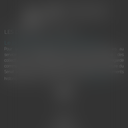
LES DERNIÈRES ACTUALITÉS
Le joug léger des monuments historiques
Pour une gestion patrimoniale des monuments historiques au
service du développement économique et touristique des
collectivités Le monument historique a longtemps été regardé
comme une charge. Le rapport que la commission de la culture du
Sénat a consacré, en juillet 2026, à la gestion des monuments
historiques invite à y voir aussi une ressour...
Lire la suite
Accueil
L'équipe
Eurojuris