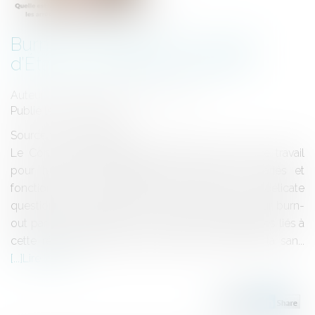
Burn-out : position du Conseil
d’État sur les arrêts de travail
Auteur : VARRON CHARRIER Capucine
Publié le :
29/10/2024
Source :
www.eurojuris.fr
Le Conseil d’État valide la légitimité de l’arrêt de travail
pour burn-out, protégeant ainsi médecins, salariés et
fonctionnaires. Cette décision revient sur la délicate
question de la rédaction des arrêts de travail pour burn-
out par les médecins et sur les risques disciplinaires liés à
cette rédaction. L’article R 4127-28 du Code de la san...
Lire la suite