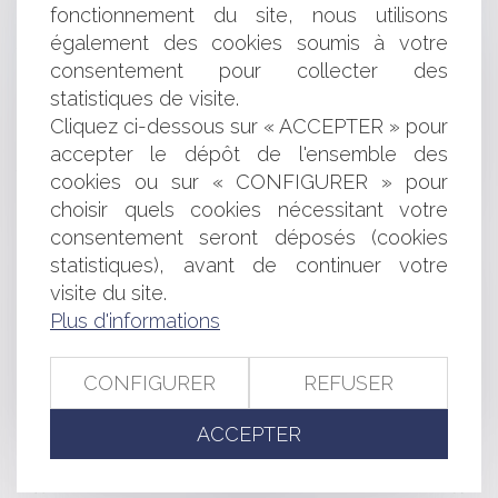
: préavis et indemnisation
fonctionnement du site, nous utilisons
Burn-out : position du Conseil d’État sur les arrêts de
également des cookies soumis à votre
travail
consentement pour collecter des
Obligation de résultat du garagiste : la responsabilité
statistiques de visite.
civile du professionnel ne peut être écartée malgré
Cliquez ci-dessous sur « ACCEPTER » pour
l’incertitude sur l’origine de la panne
Fonction publique : le cumul d’emplois imposé par les
accepter le dépôt de l'ensemble des
fonctions exercées ne peut faire l’objet d’une obligation
cookies ou sur « CONFIGURER » pour
de déclaration
choisir quels cookies nécessitant votre
SNCF - Responsabilité contractuelle et vétusté des
consentement seront déposés (cookies
infrastructures
statistiques), avant de continuer votre
Le maintien des moyens budgétaires alloués au
visite du site.
CEREMA : une nécessité pour les collectivités littorales
Plus d'informations
Bail commercial sur le domaine public irrégulièrement
déclassé
Le groupe Loste est sanctionné à hauteur de 900 000
CONFIGURER
REFUSER
euros pour avoir fait obstacle au déroulement
d’opérations de visite et saisie réalisées par l’Autorité
ACCEPTER
<<
<
...
46
47
48
49
50
51
52
...
>
>>