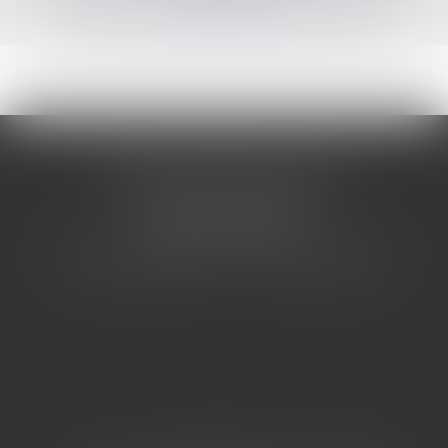
CABINET BARBIER AVOCATS
155 Avenue VAUBAN
83000 TOULON
Tél : 04 94 92 92 67 - Fax : 04 94 92 42 77