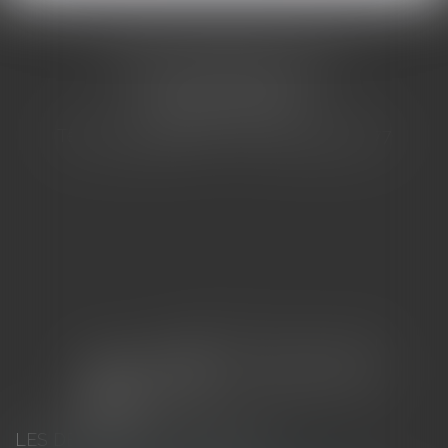
CABINET BARBIER AVOCATS
155 Avenue VAUBAN
83000 TOULON
Tél : 04 94 92 92 67 - Fax : 04 94 92 42 77
LES DERNIÈRES ACTUALITÉS