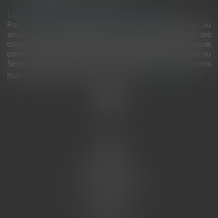
Le joug léger des monuments historiques
Pour une gestion patrimoniale des monuments historiques au
service du développement économique et touristique des
collectivités Le monument historique a longtemps été regardé
comme une charge. Le rapport que la commission de la culture du
Sénat a consacré, en juillet 2026, à la gestion des monuments
historiques invite à y voir aussi une ressour...
Lire la suite
Accueil
L'équipe
Eurojuris
Droit des affaires
Ventes aux enchères
Droit bancaire
Procédures civiles d'exécution
Honoraires
Contact
Assistantes juridiques