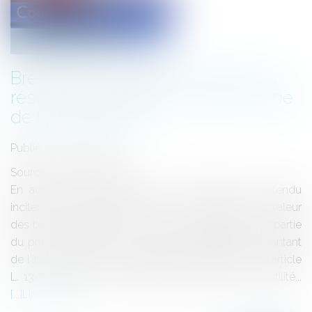
Brevet de constitutionnalité sous
réserve de l'article L. 13-7 du Code
de l'Expropriation
Publié le :
22/06/2012
Source :
www.eurojuris.fr
En adoptant ces dispositions, le législateur a entendu
inciter les propriétaires à ne pas sous-estimer la valeur
des biens qui leur sont transmis ni à dissimuler une partie
du prix d'acquisition de ces biens.Expropriation, montant
de l'indemnisation et estimation En application de l'article
L. 13-7 du Code de l'Expropriation pour cause d'utilité...
Lire la suite