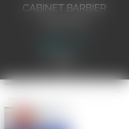
CABINET BARBIER
AVOCATS
Avocat au Barreau de Toulon
Ouvrir
le
Vous êtes ici :
Accueil
menu
Brevet de constitutionnalité sous réserve de l'article L. 13-7 du Code de
l'Expropriation