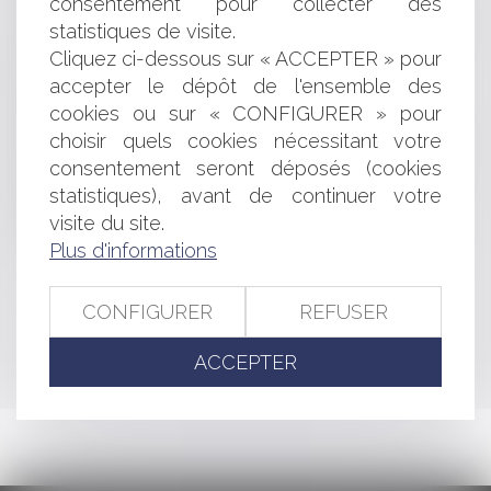
consentement pour collecter des
Litiges relatifs aux antennes relais
statistiques de visite.
Le Président de la République peut agir en justice
Cliquez ci-dessous sur « ACCEPTER » pour
pendant son mandat
accepter le dépôt de l'ensemble des
Travail clandestin et contribution de l'employeur
Majoration des droits à construire
cookies ou sur « CONFIGURER » pour
Contrat liant une personne privée occupant le domaine
choisir quels cookies nécessitant votre
et celle gérant un stade
consentement seront déposés (cookies
Guide pratique: le licenciement abusif
statistiques), avant de continuer votre
Police spéciale du Préfet pour décider de fermer un
visite du site.
restaurant
Plus d'informations
<<
<
...
381
382
383
384
385
386
387
...
>
CONFIGURER
REFUSER
>>
ACCEPTER