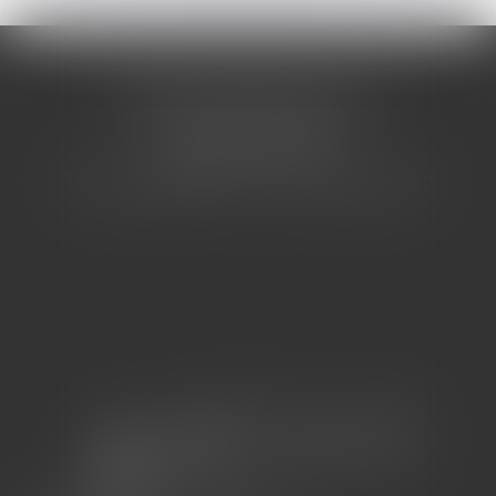
CABINET BARBIER AVOCATS
155 Avenue VAUBAN
83000 TOULON
Tél : 04 94 92 92 67 - Fax : 04 94 92 42 77