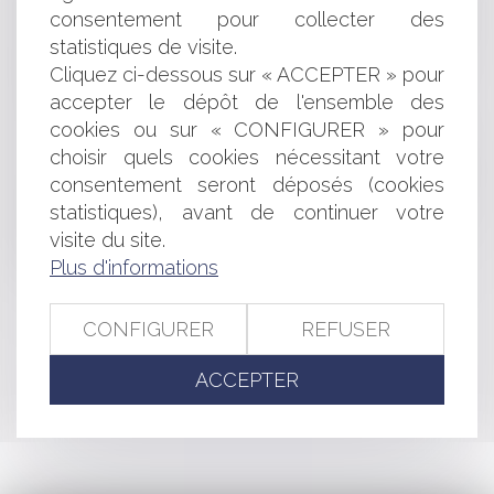
consentement pour collecter des
Simplification des obligations de dépôt des
statistiques de visite.
documents sociaux pour les sociétés établissant un
document de référence
Cliquez ci-dessous sur « ACCEPTER » pour
Démission du gérant d’une SARL : décision définitive ! -
accepter le dépôt de l'ensemble des
Les Echos Business
cookies ou sur « CONFIGURER » pour
2nd appel du jugement : nécessité d'attendre le
choisir quels cookies nécessitant votre
prononcé de la caducité de la 1ère déclaration d'appel
consentement seront déposés (cookies
L’UE veut agir pour garantir la concurrence entre les
statistiques), avant de continuer votre
entreprises - Ouest France
visite du site.
Dépôt des titres de propriété industrielle et
dématérialisation : le fax en solution de secours
Plus d'informations
CONFIGURER
REFUSER
<<
<
...
256
257
258
259
260
261
262
...
>
ACCEPTER
>>