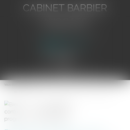
CABINET BARBIER
AVOCATS
Avocat au Barreau de Toulon
Ouvrir
le
Vous êtes ici :
Accueil
menu
Bientôt une législation contre l’obsolescence programmée des produits?