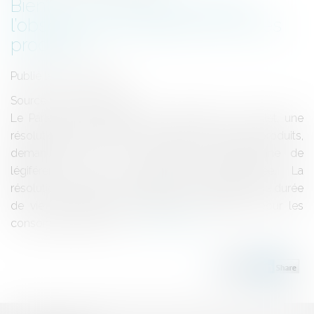
Bientôt une législation contre
l’obsolescence programmée des
produits?
Publié le :
18/07/2017
Source :
www.eurojuris.fr
Le Parlement européen vient d'adopter, le 4 juillet, une
résolution sur une durée de vie plus longue des produits,
demandant ainsi à la Commission européenne de
légiférer contre l’obsolescence programmée. La
résolution s’appuie sur le rapport d’initiative "Sur une durée
de vie plus longue des produits : avantages pour les
consommateurs et les...
Lire la suite