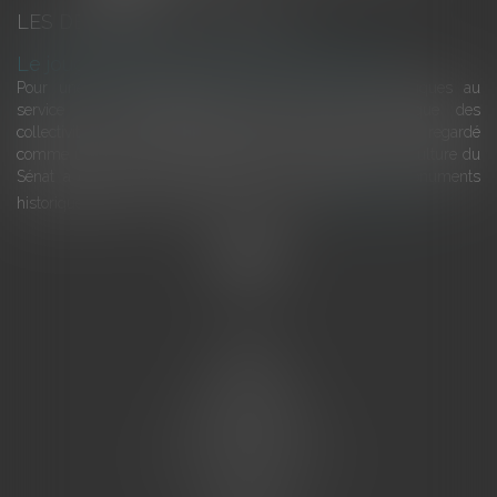
LES DERNIÈRES ACTUALITÉS
Le joug léger des monuments historiques
Pour une gestion patrimoniale des monuments historiques au
service du développement économique et touristique des
collectivités Le monument historique a longtemps été regardé
comme une charge. Le rapport que la commission de la culture du
Sénat a consacré, en juillet 2026, à la gestion des monuments
historiques invite à y voir aussi une ressour...
Lire la suite
Accueil
L'équipe
Eurojuris
Droit des affaires
Ventes aux enchères
Droit bancaire
Procédures civiles d'exécution
Honoraires