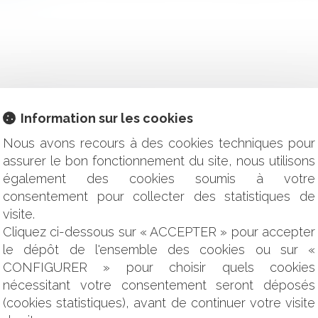
ifficulté
Information sur les cookies
 responsabilité civile décennale
Nous avons recours à des cookies techniques pour
assurer le bon fonctionnement du site, nous utilisons
ans la commune
également des cookies soumis à votre
mulé
consentement pour collecter des statistiques de
visite.
lastiques alimentaires?
Cliquez ci-dessous sur « ACCEPTER » pour accepter
 syndicale
le dépôt de l'ensemble des cookies ou sur «
comptes et rapport de gestion pour l’année 2008
CONFIGURER » pour choisir quels cookies
et Nokia
nécessitant votre consentement seront déposés
ontrats de la commande publique
(cookies statistiques), avant de continuer votre visite
ées 2009 à 2014 publiée