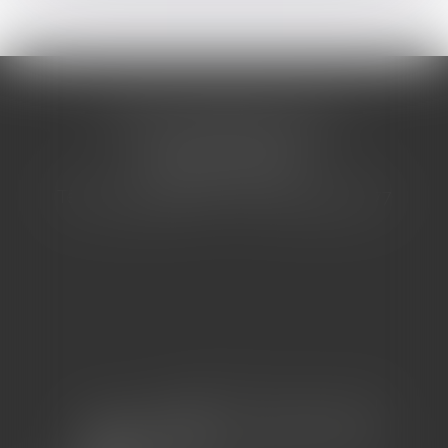
CABINET BARBIER AVOCATS
155 Avenue VAUBAN
83000 TOULON
Tél : 04 94 92 92 67 - Fax : 04 94 92 42 77