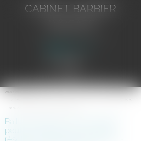
CABINET BARBIER
AVOCATS
Avocat au Barreau de Toulon
Ouvrir
le
Vous êtes ici :
Accueil
menu
Bail commercial : seul le bailleur peut se prévaloir de la clause résolutoire
stipulée à son profit - Éditions Francis Lefebvre
Bail commercial : seul le bailleur
peut se prévaloir de la clause
résolutoire stipulée à son profit -