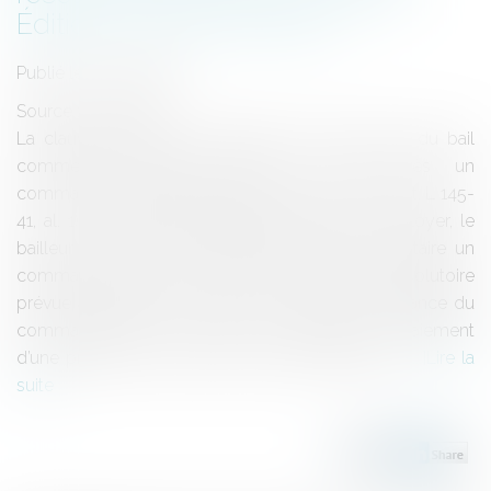
Éditions Francis Lefebvre
Publié le :
31/05/2017
Source :
www.efl.fr
La clause prévoyant la résiliation de plein droit du bail
commercial produit effet un mois après un
commandement demeuré infructueux (C. com. art. L 145-
41, al. 1). Afin d’obtenir paiement d’un arriéré de loyer, le
bailleur de locaux commerciaux délivre au locataire un
commandement de payer visant la clause résolutoire
prévue au contrat. Plus d’un mois après la délivrance du
commandement, il poursuit le locataire en paiement
d’une provision à valoir sur les loyers impayés...
Lire la
suite