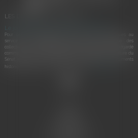
LES DERNIÈRES ACTUALITÉS
Le joug léger des monuments historiques
Pour une gestion patrimoniale des monuments historiques au
service du développement économique et touristique des
collectivités Le monument historique a longtemps été regardé
comme une charge. Le rapport que la commission de la culture du
Sénat a consacré, en juillet 2026, à la gestion des monuments
historiques invite à y voir aussi une ressour...
Lire la suite
Accueil
L'équipe
Eurojuris
Droit des affaires
Ventes aux enchères
Droit bancaire
Procédures civiles d'exécution