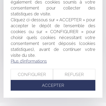
également des cookies soumis à votre
Diffusion d’une information tronquée sur le site Internet
d’un magazine
consentement pour collecter des
La pose de Velux sur un bâtiment existant est soumise
statistiques de visite.
à une déclaration préalable
Cliquez ci-dessous sur « ACCEPTER » pour
Bail commercial : risque d'éviction, résiliation de bail et
accepter le dépôt de l'ensemble des
droit à réparation
cookies ou sur « CONFIGURER » pour
Validation de la réforme des tarifs réglementés des
choisir quels cookies nécessitant votre
professions juridiques
consentement seront déposés (cookies
Loi CARREZ : L’erreur de mesurage grave et manifeste
peut entraîner la responsabilité solidaire du
statistiques), avant de continuer votre
diagnostiqueur, de l’agence immobilière et du notaire
visite du site.
Le travail social
Plus d'informations
Ramadan 2017 : quels sont mes droits au travail?
CONFIGURER
REFUSER
<<
<
...
259
260
261
262
263
264
265
...
>
ACCEPTER
>>