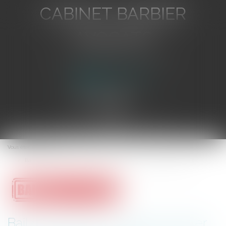
CABINET BARBIER
AVOCATS
Avocat au Barreau de Toulon
Ouvrir
le
Vous êtes ici :
Accueil
menu
Bail commercial : révision du loyer, valeur locative et déplafonnement
Bail commercial : révision du loyer,