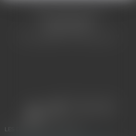
CABINET BARBIER AVOCATS
155 Avenue VAUBAN
83000 TOULON
Tél : 04 94 92 92 67 - Fax : 04 94 92 42 77
LES DERNIÈRES ACTUALITÉS