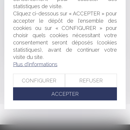
statistiques de visite.
Succession de PSE (plan de sauvegarde de l'emploi) et
différence de traitement
Cliquez ci-dessous sur « ACCEPTER » pour
La garantie décennale s’applique-t-elle sur les
accepter le dépôt de l'ensemble des
éléments d’équipement installés après la construction ?
cookies ou sur « CONFIGURER » pour
Validité d'une cession d'actions pour 1 €
choisir quels cookies nécessitant votre
Chef d’entreprise : quel régime matrimonial choisir ? |
consentement seront déposés (cookies
Conseil National des Barreaux
statistiques), avant de continuer votre
La signature électronique : quelles caractéristiques
visite du site.
pour présumer de sa fiabilité?
Plus d'informations
<<
<
...
251
252
253
254
255
256
257
...
>
CONFIGURER
REFUSER
>>
ACCEPTER