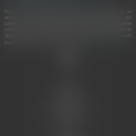
Le joug léger des monuments historiques
Pour une gestion patrimoniale des monuments historiques au
service du développement économique et touristique des
collectivités Le monument historique a longtemps été regardé
comme une charge. Le rapport que la commission de la culture du
Sénat a consacré, en juillet 2026, à la gestion des monuments
historiques invite à y voir aussi une ressour...
Lire la suite
Accueil
L'équipe
Eurojuris
Droit des affaires
Ventes aux enchères
Droit bancaire
Procédures civiles d'exécution
Honoraires
Contact
Assistantes juridiques
Actus