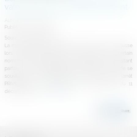
valeur locative et déplafonnement
Auteur : MEDINA Jean-Luc
Publié le :
05/10/2017
Source :
www.eurojuris.fr
La modification du loyer à la baisse comme à la hausse
lors des révisions triennales a fait l’objet d’un certain
nombre de jurisprudences contradictoires nécessitant
parfois des textes législatifs correctifs. Tout le monde se
souvient de la jurisprudence instaurée par l’arrêt
PRIVILEGES et l’intervention de la loi MURCEF du 11
décembre 2001....
Lire la suite