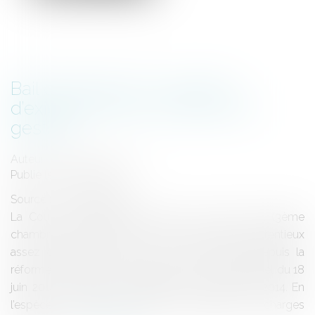
Bail commercial : conditions
d’exigibilité des honoraires de
gestion
Auteur : MEDINA Jean-Luc
Publié le :
03/06/2021
Source :
www.eurojuris.fr
La Cour de Cassation a traité le 11 mars 2021 (3ème
chambre civile, 11 mars 2021, n° 20-11.746) d’un contentieux
assez courant, mais qui a moins de portée depuis la
réforme des baux commerciaux issue de la loi Pinel du 18
juin 2014 et surtout son décret du 5 novembre 2014. En
l’espèce, un bailleur sollicitait le règlement de charges