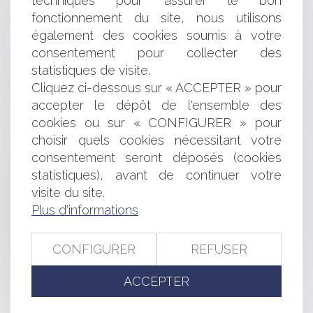
techniques pour assurer le bon
La réforme du Diagnostic de Performance Énergétique
fonctionnement du site, nous utilisons
: quelles évolutions à compter du 1er juillet 2021 ?
également des cookies soumis à votre
Bail commercial : conditions d’exigibilité des
honoraires de gestion
consentement pour collecter des
Les principales nouveautés en matière de crédits et de
statistiques de visite.
réductions d’impôt pour les particuliers
Cliquez ci-dessous sur « ACCEPTER » pour
Egalité professionnelle : précisions sur l'expert du CSE
accepter le dépôt de l'ensemble des
Sauf abus, une assemblée de SARL peut être tenue
cookies ou sur « CONFIGURER » pour
loin de son siège
choisir quels cookies nécessitant votre
Retour sur la prescription de l’action subrogatoire de la
consentement seront déposés (cookies
caution
Contentieux disciplinaire des praticiens de santé :
statistiques), avant de continuer votre
l'interdiction pour les chirurgiens-dentistes de tous
visite du site.
procédés directs ou indirects de publicité n'est pas
Plus d'informations
compatible avec le droit de l'UE
Quels sont les critères pour caractériser un accident
CONFIGURER
REFUSER
de service ?
Port du voile en entreprise : l’impérieuse nécessité d’un
ACCEPTER
règlement intérieur