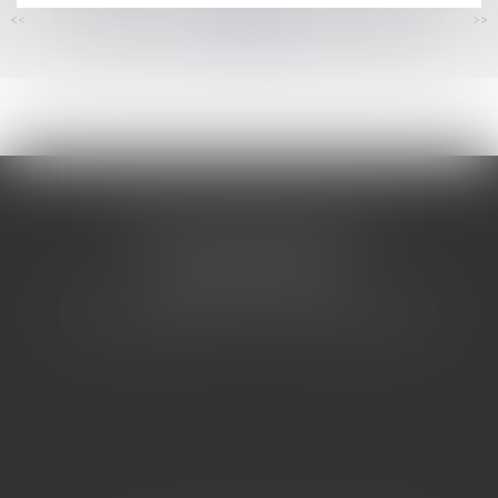
<<
<
...
142
143
144
145
146
147
148
...
>
>>
CABINET BARBIER AVOCATS
155 Avenue VAUBAN
83000 TOULON
Tél : 04 94 92 92 67 - Fax : 04 94 92 42 77