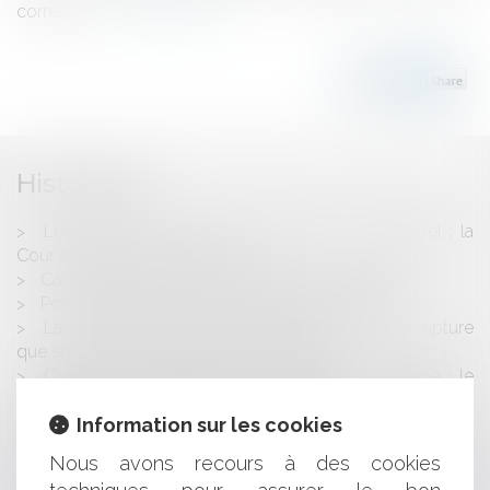
correspon...
Lire la suite
Historique
Les fins de non-recevoir devant la Cour d'Appel : la
Cour de cassation a tranché !
Cautionnement : pas de nullité en cas de fraude
Point sur la convention d’assistance bénévole
La modification d’une relation établie ne vaut rupture
que si elle est substantielle : illustration
Contentieux disciplinaire des praticiens de santé : le
médecin doit prouver la communication du dossier
Information sur les cookies
médical
Dette Covid : vers une procédure judiciaire simplifiée
Nous avons recours à des cookies
pour les TPE/PME en difficulté