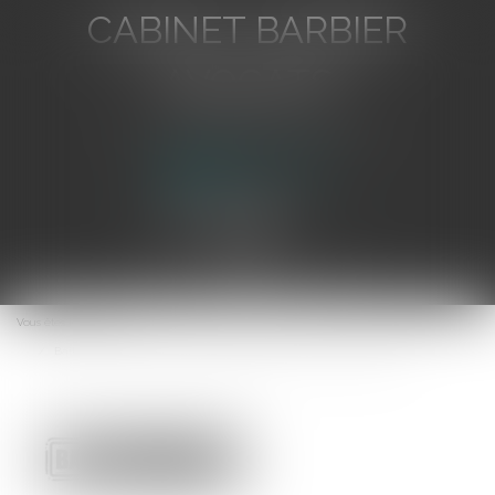
CABINET BARBIER
AVOCATS
Avocat au Barreau de Toulon
Ouvrir
le
Vous êtes ici :
Accueil
menu
Bail commercial : conditions d’exigibilité des honoraires de gestion