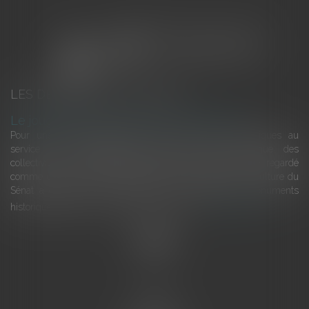
LES DERNIÈRES ACTUALITÉS
Le joug léger des monuments historiques
Pour une gestion patrimoniale des monuments historiques au
service du développement économique et touristique des
collectivités Le monument historique a longtemps été regardé
comme une charge. Le rapport que la commission de la culture du
Sénat a consacré, en juillet 2026, à la gestion des monuments
historiques invite à y voir aussi une ressour...
Lire la suite
Accueil
L'équipe