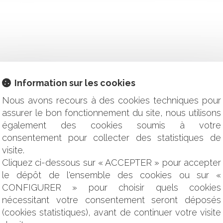
 vin chinois
Information sur les cookies
Nous avons recours à des cookies techniques pour
es tribunaux allemand
assurer le bon fonctionnement du site, nous utilisons
cessus de médiation
également des cookies soumis à votre
net au registre du commerce et des sociétés
de la suppression de l'HADOPI
consentement pour collecter des statistiques de
 un troisième mandat
visite.
vités territoriales pleuvent contre Dexia
Cliquez ci-dessous sur « ACCEPTER » pour accepter
océdure de résolution des conflits des noms de domaine en .fr
le dépôt de l'ensemble des cookies ou sur «
sace Moselle par les Sages de la rue Montpensier
CONFIGURER » pour choisir quels cookies
ssionnelle pour envoyer ou recevoir des mails personnels?
nécessitant votre consentement seront déposés
s familiales
(cookies statistiques), avant de continuer votre visite
travail