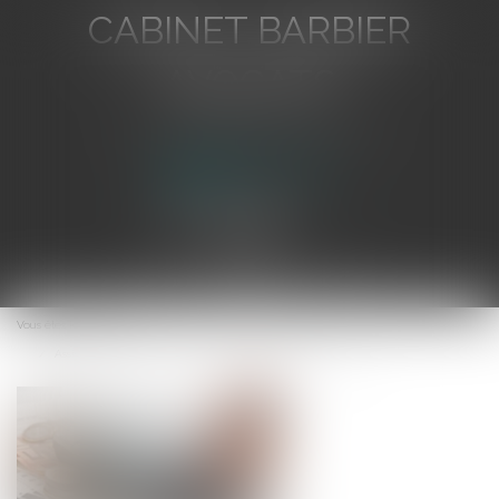
CABINET BARBIER
AVOCATS
Avocat au Barreau de Toulon
Ouvrir
le
Vous êtes ici :
Accueil
menu
Assistantes maternelles et calcul des indemnités de rupture