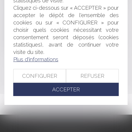
statistiques de visite.
La liberté d’expression: de l’information au sensationnel
Cliquez ci-dessous sur « ACCEPTER » pour
Freedom of speech: from information to
sensationalism
accepter le dépôt de l'ensemble des
Salle des fêtes et nuisances sonores
cookies ou sur « CONFIGURER » pour
Publication de la directive relative au droit à
choisir quels cookies nécessitant votre
l'information dans le cadre des procédures pénales
consentement seront déposés (cookies
La clôture de l'instruction - Commission du procès
statistiques), avant de continuer votre
administratif
visite du site.
Plus d'informations
<<
<
...
382
383
384
385
386
387
388
...
>
CONFIGURER
REFUSER
>>
ACCEPTER
CABINET BARBIER AVOCATS