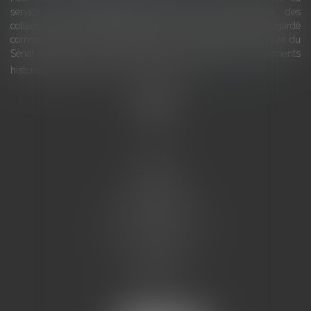
service du développement économique et touristique des
collectivités Le monument historique a longtemps été regardé
comme une charge. Le rapport que la commission de la culture du
Sénat a consacré, en juillet 2026, à la gestion des monuments
historiques invite à y voir aussi une ressour...
Lire la suite
Accueil
L'équipe
Eurojuris
Droit des affaires
Ventes aux enchères
Droit bancaire
Procédures civiles d'exécution
Honoraires
Contact
Assistantes juridiques
Actus
Articles