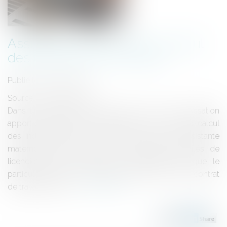
Assistantes maternelles et calcul
des indemnités de rupture
Publié le :
15/06/2012
Source :
www.eurojuris.fr
Dans une décision du 31 mai 2012, la Cour de cassation
apporte des précisions importantes sur le mode de calcul
des indemnités de licenciement dues à une assistante
maternelle employée par un particulier.Indemnités de
licenciement des assistantes maternelles Lorsque le
particulier employeur souhaite mettre un terme au contrat
de travail de l'ass...
Lire la suite