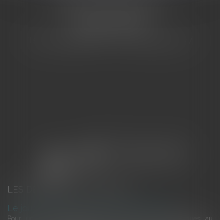
155 Avenue VAUBAN
83000 TOULON
Tél : 04 94 92 92 67 - Fax : 04 94 92 42 77
LES DERNIÈRES ACTUALITÉS
Le joug léger des monuments historiques
Pour une gestion patrimoniale des monuments historiques au