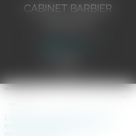
CABINET BARBIER
AVOCATS
Avocat au Barreau de Toulon
Ouvrir
le
Vous êtes ici :
Accueil
menu
L'arrêt Expedia de la CJUE: une entente anticoncurrentielle méritant
l'attention
L'arrêt Expedia de la CJUE: une
entente anticoncurrentielle
méritant l'attention