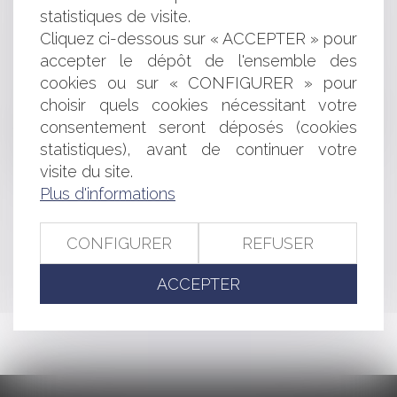
Le monopole du conseil juridique des avocats et la
statistiques de visite.
question écrite de Marc Le Fur
Cliquez ci-dessous sur « ACCEPTER » pour
Microsoft: une sanction exemplaire infligée par la
accepter le dépôt de l'ensemble des
Commission européenne
cookies ou sur « CONFIGURER » pour
L'irrégularité d'une consultation préalable à la
choisir quels cookies nécessitant votre
délivrance d'une autorisation d'urbanisme n'entache pas
consentement seront déposés (cookies
forcément d'illégalité la décision
statistiques), avant de continuer votre
Marisol Touraine annonce les orientations de la réforme
de l'hôpital
visite du site.
Plus d'informations
<<
<
...
358
359
360
361
362
363
364
...
>
CONFIGURER
REFUSER
>>
ACCEPTER