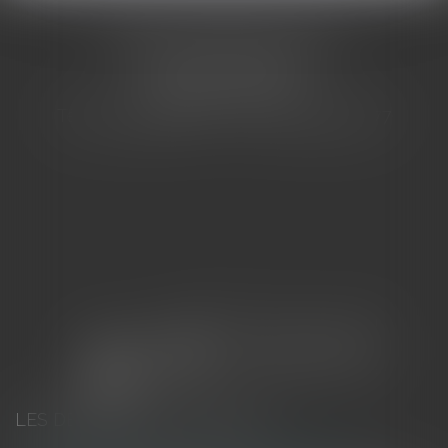
CABINET BARBIER AVOCATS
155 Avenue VAUBAN
83000 TOULON
Tél : 04 94 92 92 67 - Fax : 04 94 92 42 77
LES DERNIÈRES ACTUALITÉS