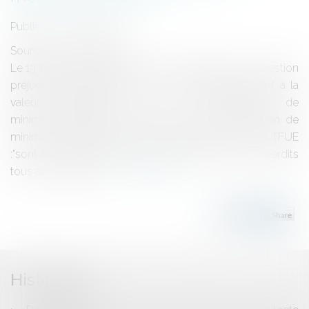
Publié le :
07/03/2013
Source :
www.eurojuris.fr
Le 13 décembre dernier, la CJUE répondait à une question
préjudicielle posée par la Cour de cassation quant à la
valeur contraignante de la communication de
minimis.Eclairage sur la valeur de la communication de
minimis de la Commission Selon l'article 101 (1) du TFUE
:"sont incompatibles avec le marché intérieur et interdits
tous accords entre...
Lire la suite
Historique