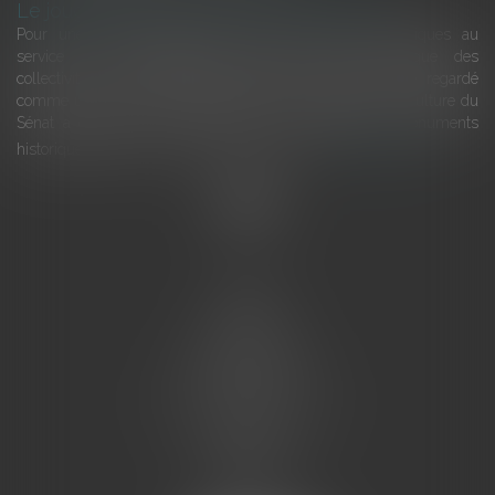
Le joug léger des monuments historiques
Pour une gestion patrimoniale des monuments historiques au
service du développement économique et touristique des
collectivités Le monument historique a longtemps été regardé
comme une charge. Le rapport que la commission de la culture du
Sénat a consacré, en juillet 2026, à la gestion des monuments
historiques invite à y voir aussi une ressour...
Lire la suite
Accueil
L'équipe
Eurojuris
Droit des affaires
Ventes aux enchères
Droit bancaire
Procédures civiles d'exécution
Honoraires
Contact
Assistantes juridiques
Actus