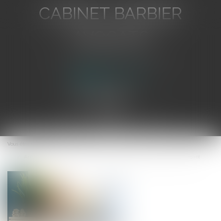
CABINET BARBIER
AVOCATS
Avocat au Barreau de Toulon
Ouvrir
le
Vous êtes ici :
Accueil
menu
Arnaques en ligne -Achats en ligne : vérifier la fiabilité du site commerçant