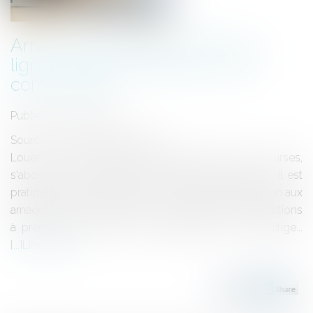
Arnaques en ligne -Achats en
ligne : vérifier la fiabilité du site
commerçant
Publié le :
17/02/2025
Source :
www.service-public.fr
Louer un gîte, réserver des billets, faire ses courses,
s'abonner à un magazine, acheter des vêtements... Il est
pratique de faire ses achats sur internet mais attention aux
arnaques ! Service-Public.fr vous explique les précautions
à prendre mais aussi à qui s'adresser en cas de litige...
Lire la suite