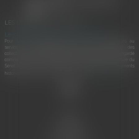
LES DERNIÈRES ACTUALITÉS
Le joug léger des monuments historiques
Pour une gestion patrimoniale des monuments historiques au
service du développement économique et touristique des
collectivités Le monument historique a longtemps été regardé
comme une charge. Le rapport que la commission de la culture du
Sénat a consacré, en juillet 2026, à la gestion des monuments
historiques invite à y voir aussi une ressour...
Lire la suite
Accueil
L'équipe
Eurojuris
Droit des affaires
Ventes aux enchères
Droit bancaire