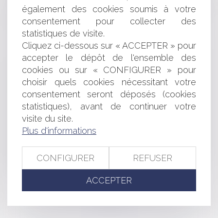
Zoom sur la compétence exclusive de la Cour d'appel
également des cookies soumis à votre
de Paris en matière de pratiques restrictives de
consentement pour collecter des
concurrence
statistiques de visite.
Vidéo : Peut-on déshériter ses enfants ?
Cliquez ci-dessous sur « ACCEPTER » pour
Le renforcement de la réglementation
environnementale RE 2020
accepter le dépôt de l'ensemble des
Point sur la situation démographique des outre-mer et
cookies ou sur « CONFIGURER » pour
des forces vives dans ces territoires
choisir quels cookies nécessitant votre
Défaut d'établissement des informations de durabilité :
consentement seront déposés (cookies
les sociétés encourent elles une sanction pénale ?
statistiques), avant de continuer votre
Point sur la mutuelle communale, un outil peu connu
visite du site.
et peu clair
Plus d'informations
Précisions sur la prescription de l’action visant à
l’annulation de la clause d’indexation
Action paulienne : le créancier n’a pas à démontrer
CONFIGURER
REFUSER
l’insolvabilité de son débiteur !
ACCEPTER
<<
<
...
35
36
37
38
39
40
41
...
>
>>