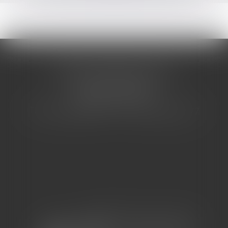
CABINET BARBIER AVOCATS
155 Avenue VAUBAN
83000 TOULON
Tél : 04 94 92 92 67 - Fax : 04 94 92 42 77