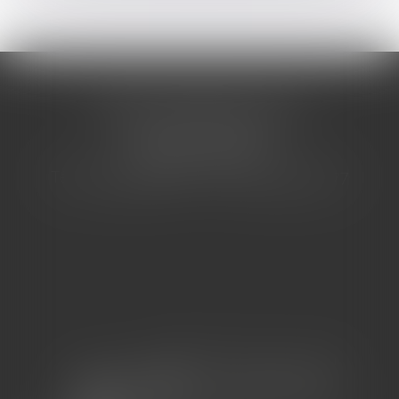
CABINET BARBIER AVOCATS
155 Avenue VAUBAN
83000 TOULON
Tél : 04 94 92 92 67 - Fax : 04 94 92 42 77