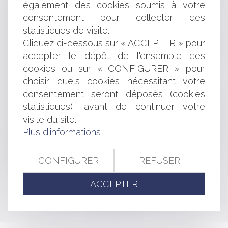
également des cookies soumis à votre
Une période d’ajustement pour le marché immobilier
rétais
consentement pour collecter des
Le droit de plaidoirie, comme son nom l’indique !
statistiques de visite.
Précisions sur la responsabilité pour insuffisance d’actif,
Cliquez ci-dessous sur « ACCEPTER » pour
la faute de gestion et l’interdiction de gérer
accepter le dépôt de l'ensemble des
Marque de renommée : l’existence d’un lien entre les
cookies ou sur « CONFIGURER » pour
signes en conflit au-delà du principe de spécialité
choisir quels cookies nécessitant votre
Radars de vitesse et nullité
consentement seront déposés (cookies
La consignation des 5% ou la retenue de garantie du
statistiques), avant de continuer votre
solde du prix de vente dans les VEFA, les CCMI ou les
constructions d’immeubles
visite du site.
Dépôt des formalités d’entreprises en cas de difficulté
Plus d'informations
grave : nouvelles dispositions
Exécution d’une sentence arbitrale et intervention d’un
CONFIGURER
REFUSER
liquidateur étranger
ACCEPTER
<<
<
...
39
40
41
42
43
44
45
...
>
>>