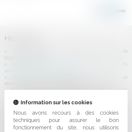
Historique
Vidéo : locataire : que peut-on faire en cas de
logement insalubre ?
Annulation de la vente : mauvaise foi ou faute du
vendeur et créance de restitution
Guichet unique des formalités des entreprises : un
récépissé en cas de dysfonctionnement
Force majeure et continuité du service public : quand la
sécheresse redéfinit les obligations contractuelles
Information sur les cookies
Soldes : rappel de la réglementation applicable
Que faut-il faire des cartes d’exposition au recul du trait
Nous avons recours à des cookies
de côte (RTC) ?
techniques pour assurer le bon
Trois importantes levées de fonds pour bien amorcer
fonctionnement du site, nous utilisons
l’année