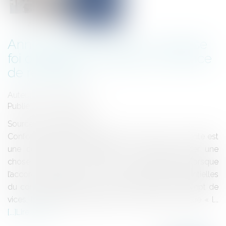
Annulation de la vente : mauvaise
foi ou faute du vendeur et créance
de restitution
Auteur : KABORI Jessica
Publié le :
14/01/2025
Source :
www.eurojuris.fr
Conformément à l’article 1582 du code civil « la vente est
une convention par laquelle l'un s'oblige à livrer une
chose, et l'autre à la payer ». Elle est parfaite lorsque
l’accord des parties sur les caractéristiques essentielles
du contrat (telles que la chose et le prix) est exempt de
vices. Il ressort de l’article 1130 du même code que « l...
Lire la suite