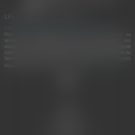
LES DERNIÈRES ACTUALITÉS
Le joug léger des monuments historiques
Pour une gestion patrimoniale des monuments historiques au
service du développement économique et touristique des
collectivités Le monument historique a longtemps été regardé
comme une charge. Le rapport que la commission de la culture du
Sénat a consacré, en juillet 2026, à la gestion des monuments
historiques invite à y voir aussi une ressour...
Lire la suite
Accueil
L'équipe
Eurojuris
Droit des affaires
Ventes aux enchères
Droit bancaire
Procédures civiles d'exécution