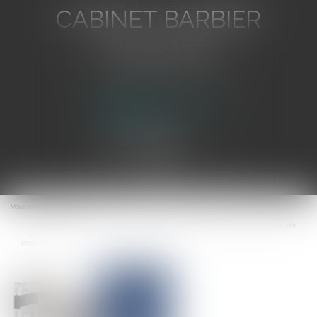
CABINET BARBIER
AVOCATS
Avocat au Barreau de Toulon
Ouvrir
le
Vous êtes ici :
Accueil
menu
Annulation de la vente : mauvaise foi ou faute du vendeur et créance de
restitution