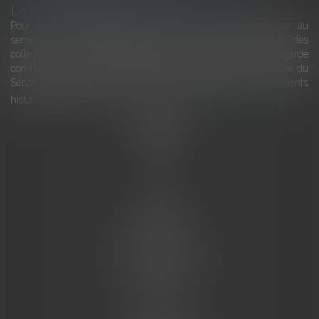
Le joug léger des monuments historiques
Pour une gestion patrimoniale des monuments historiques au
service du développement économique et touristique des
collectivités Le monument historique a longtemps été regardé
comme une charge. Le rapport que la commission de la culture du
Sénat a consacré, en juillet 2026, à la gestion des monuments
historiques invite à y voir aussi une ressour...
Lire la suite
Accueil
L'équipe
Eurojuris
Droit des affaires
Ventes aux enchères
Droit bancaire
Procédures civiles d'exécution
Honoraires
Contact
Assistantes juridiques
Actus