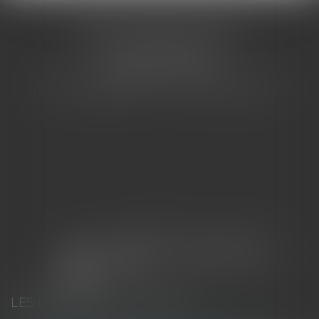
CABINET BARBIER AVOCATS
155 Avenue VAUBAN
83000 TOULON
Tél : 04 94 92 92 67 - Fax : 04 94 92 42 77
LES DERNIÈRES ACTUALITÉS