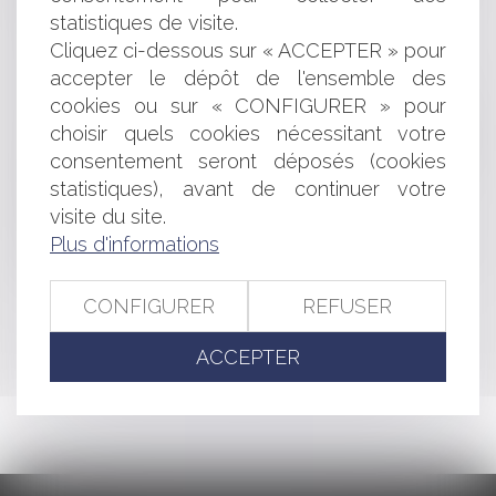
statistiques de visite.
l’appel au boycott
Fabricant et responsabilité décennale
Cliquez ci-dessous sur « ACCEPTER » pour
Pas de suspension de la prescription des créances
accepter le dépôt de l'ensemble des
entre concubins
cookies ou sur « CONFIGURER » pour
Assemblée générale de SARL : une augmentation de
choisir quels cookies nécessitant votre
capital adoptée à une majorité de 60% des voix est nulle
consentement seront déposés (cookies
Agent immobilier : DPE, responsabilité et point de
statistiques), avant de continuer votre
départ du délai de prescription
visite du site.
Réception judiciaire et obligation de démolition
Défaut de performance énergétique et garantie
Plus d'informations
décennale
CONFIGURER
REFUSER
<<
<
...
9
10
11
12
13
14
15
...
>
>>
ACCEPTER