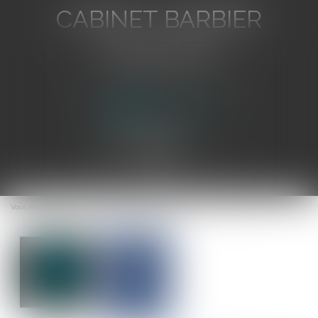
CABINET BARBIER
AVOCATS
Avocat au Barreau de Toulon
Ouvrir
le
Vous êtes ici :
Accueil
AI Act : quels changements pour les entreprises ?
menu