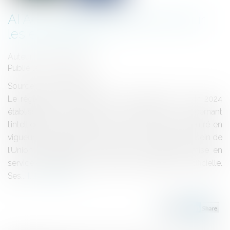
AI Act : quels changements pour
les entreprises ?
Auteur : KUBAT Pauline
Publié le :
01/12/2025
Source :
www.eurojuris.fr
Le règlement européen (UE) 2024/1689 du 13 juin 2024
établissant des règles harmonisées concernant
l’intelligence artificielle (dit “AI Act” ou “RIA”) est entré en
vigueur le 2 août 2024. Ce texte vise à encadrer au sein de
l’Union européenne la mise sur le marché, la mise en
service et l’utilisation de systèmes d’intelligence artificielle.
Ses...
Lire la suite