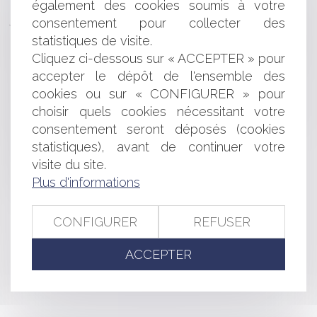
Accidents de service: assouplissement de la
également des cookies soumis à votre
jurisprudence du Conseil d'Etat
consentement pour collecter des
Rupture anticipée du CDD pour faute grave et entretien
statistiques de visite.
préalable
Cliquez ci-dessous sur « ACCEPTER » pour
Les nouvelles normes de paiement européen SEPA
accepter le dépôt de l'ensemble des
obligatoires à compter du 1er août
cookies ou sur « CONFIGURER » pour
Premier rapport du Comité de suivi des retraites
choisir quels cookies nécessitant votre
Sur le caractère collectif et obligatoire des garanties de
consentement seront déposés (cookies
protection sociale complémentaire
La cession du bail
statistiques), avant de continuer votre
La complexité des documents d'urbanisme
visite du site.
Promesse d'embauche et période d'essai
Plus d'informations
Adoption de la carte à 13 régions
CONFIGURER
REFUSER
<<
<
...
322
323
324
325
326
327
328
...
>
ACCEPTER
>>