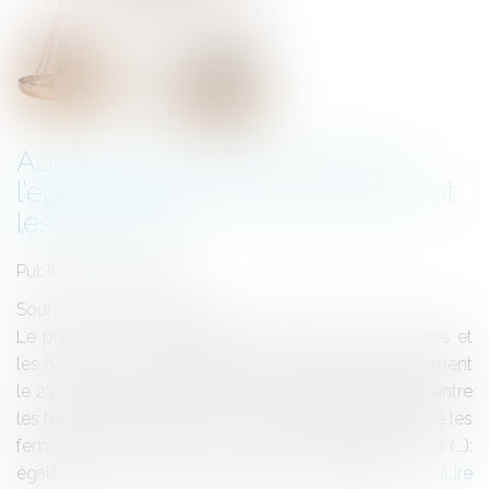
Adoption du projet de loi pour
l’égalité réelle entre les femmes et
les hommes
Publié le :
28/07/2014
Source :
www.eurojuris.fr
Le projet de loi pour l’égalité réelle entre les femmes et
les hommes a été définitivement adopté par le Parlement
le 23 juillet 2014.Le projet de loi pour l'égalité réelle entre
les femmes et les hommes a pour objet l'égalité entre les
femmes et les hommes « dans toutes ses dimensions (...):
égalité professionnelle, lutte contre la précarité sp...
Lire