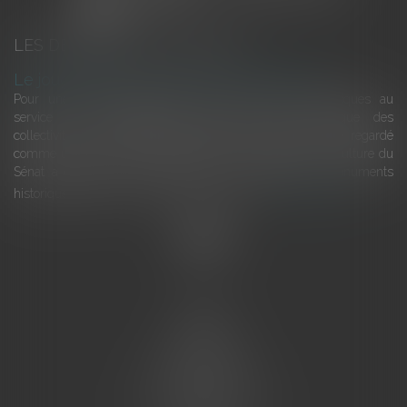
LES DERNIÈRES ACTUALITÉS
Le joug léger des monuments historiques
Pour une gestion patrimoniale des monuments historiques au
service du développement économique et touristique des
collectivités Le monument historique a longtemps été regardé
comme une charge. Le rapport que la commission de la culture du
Sénat a consacré, en juillet 2026, à la gestion des monuments
historiques invite à y voir aussi une ressour...
Lire la suite
Accueil
L'équipe
Eurojuris
Droit des affaires
Ventes aux enchères
Droit bancaire
Procédures civiles d'exécution