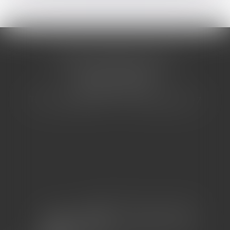
CABINET BARBIER AVOCATS
155 Avenue VAUBAN
83000 TOULON
Tél : 04 94 92 92 67 - Fax : 04 94 92 42 77