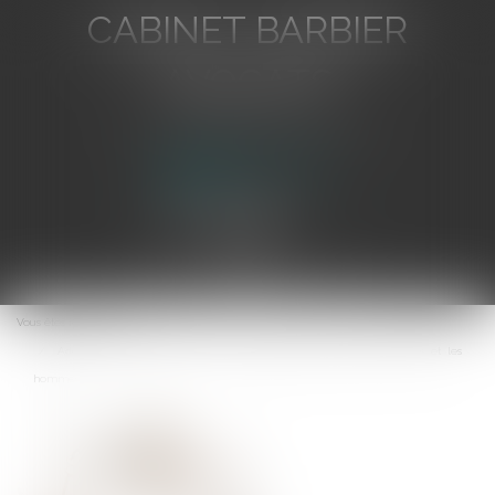
CABINET BARBIER
AVOCATS
Avocat au Barreau de Toulon
Ouvrir
le
Vous êtes ici :
Accueil
menu
Adoption du projet de loi pour l’égalité réelle entre les femmes et les
hommes