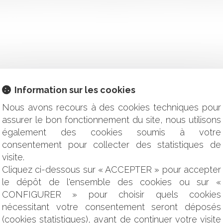
Information sur les cookies
s
Nous avons recours à des cookies techniques pour
 à partir du 2 avril
commune
assurer le bon fonctionnement du site, nous utilisons
 est acquise au salarié
également des cookies soumis à votre
n
consentement pour collecter des statistiques de
Cession d’actions – formalités / Vileté du prix
visite.
ntieux indemnitaire de travaux publics
Cliquez ci-dessous sur « ACCEPTER » pour accepter
le dépôt de l'ensemble des cookies ou sur «
autorisée
CONFIGURER » pour choisir quels cookies
n de l’action en nullité pour insanité d’esprit
ion, à l’emploi et à la démocratie sociale
nécessitant votre consentement seront déposés
ction fonctionnelle
(cookies statistiques), avant de continuer votre visite