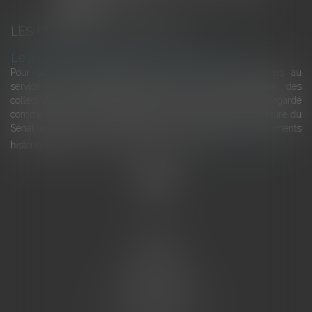
LES DERNIÈRES ACTUALITÉS
Le joug léger des monuments historiques
Pour une gestion patrimoniale des monuments historiques au
service du développement économique et touristique des
collectivités Le monument historique a longtemps été regardé
comme une charge. Le rapport que la commission de la culture du
Sénat a consacré, en juillet 2026, à la gestion des monuments
historiques invite à y voir aussi une ressour...
Lire la suite
Accueil
L'équipe
Eurojuris
Droit des affaires
Ventes aux enchères
Droit bancaire
Procédures civiles d'exécution