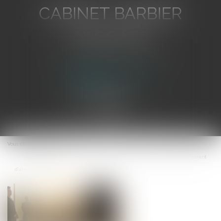
CABINET BARBIER
AVOCATS
Avocat au Barreau de Toulon
Ouvrir
le
Vous êtes ici :
Accueil
menu
Administrateur provisoire : le juge des référés ne peut révoquer le gérant
d’une société civile