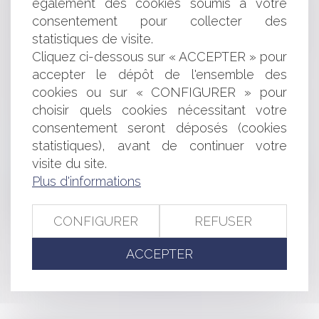
Surendettement : examen distinct de la bonne foi des
également des cookies soumis à votre
époux
consentement pour collecter des
Publicité des cessions de parts sociales de sociétés
statistiques de visite.
civiles : de nouvelles formalités
Cliquez ci-dessous sur « ACCEPTER » pour
Mister IA lève 10 millions d'euros pour son
accepter le dépôt de l'ensemble des
développement
cookies ou sur « CONFIGURER » pour
Près de 19.000 défaillances au 1er trimestre 2026
choisir quels cookies nécessitant votre
Contrat clair et précis : le juge ne peut en modifier la
portée
consentement seront déposés (cookies
Administrateur provisoire : le juge des référés ne peut
statistiques), avant de continuer votre
révoquer le gérant d’une société civile
visite du site.
La date de réception au service de publicité foncière
Plus d'informations
détermine la validité du renouvellement d’une
hypothèque
Location de véhicule : la réglementation applicable
CONFIGURER
REFUSER
ACCEPTER
<<
<
...
3
4
5
6
7
8
9
...
>
>>