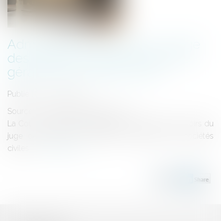
Administrateur provisoire : le juge
des référés ne peut révoquer le
gérant d’une société civile
Publié le :
27/05/2026
Source :
www.lemag-juridique.com
La Cour de cassation rappelle les limites des pouvoirs du
juge des référés en matière de gestion des sociétés
civiles...
Lire la suite