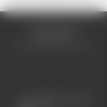
CABINET BARBIER AVOCATS
155 Avenue VAUBAN
83000 TOULON
Tél : 04 94 92 92 67 - Fax : 04 94 92 42 77