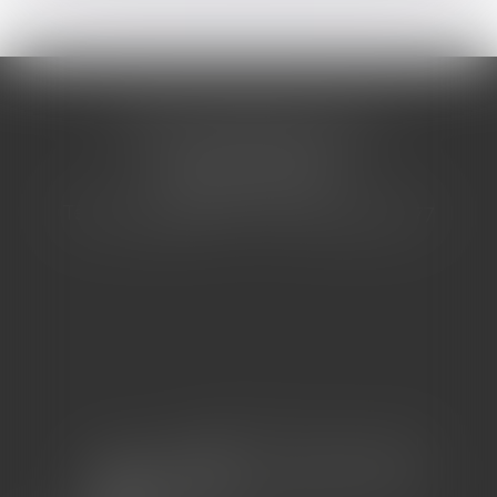
CABINET BARBIER AVOCATS
155 Avenue VAUBAN
83000 TOULON
Tél : 04 94 92 92 67 - Fax : 04 94 92 42 77