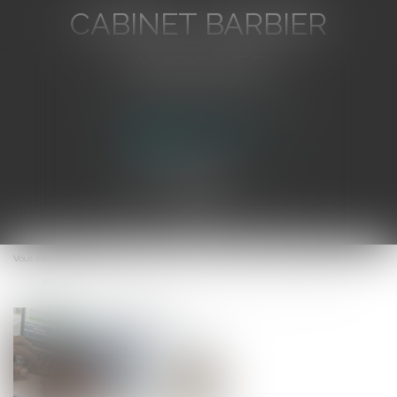
CABINET BARBIER
AVOCATS
Avocat au Barreau de Toulon
Ouvrir
le
Vous êtes ici :
Accueil
menu
Action tendant à la résolution d’un contrat après le jugement d’ouverture