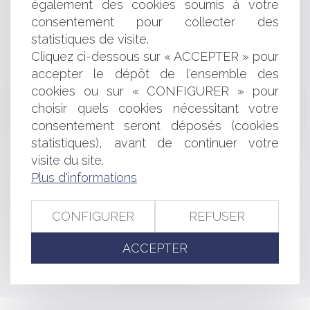
sécurité numérique ?
également des cookies soumis à votre
Cour de cassation : rémunération des dirigeants
consentement pour collecter des
associés et abus de majorité
statistiques de visite.
Start-up cybersécurité : six levées de fonds qui ont
Cliquez ci-dessous sur « ACCEPTER » pour
marqué 2023
accepter le dépôt de l'ensemble des
Nouveautés en matière d’accessibilité des services
cookies ou sur « CONFIGURER » pour
téléphoniques pour les personnes souffrant de surdité
choisir quels cookies nécessitant votre
Mauvaise exécution d’un contrat assorti d’une condition
consentement seront déposés (cookies
suspensive : le défaut s’apprécie à la date de résiliation du
contrat
statistiques), avant de continuer votre
A Lyon, l'IFA présente un guide consacré à la
visite du site.
transmission d'entreprise
Plus d'informations
Rappel sur point de départ pour conclure
Les levées de fonds des start-up de la French Tech
CONFIGURER
REFUSER
divisées par deux en 2023
ACCEPTER
<<
<
...
83
84
85
86
87
88
89
...
>
>>