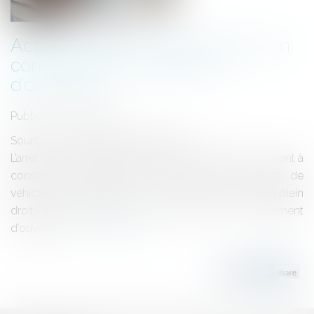
Action tendant à la résolution d’un
contrat après le jugement
d’ouverture
Publié le :
29/09/2023
Source :
www.editions-legislatives.fr
L’arrêt des poursuites ne fait pas obstacle à l’action visant à
constater la résolution d’un contrat de location de
véhicules par application d’une clause résolutoire de plein
droit ayant produit ses effets avant le jugement
d’ouverture...
Lire la suite