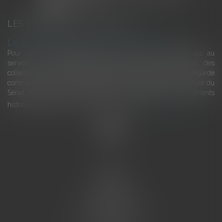
LES DERNIÈRES ACTUALITÉS
Le joug léger des monuments historiques
Pour une gestion patrimoniale des monuments historiques au
service du développement économique et touristique des
collectivités Le monument historique a longtemps été regardé
comme une charge. Le rapport que la commission de la culture du
Sénat a consacré, en juillet 2026, à la gestion des monuments
historiques invite à y voir aussi une ressour...
Lire la suite
Accueil
L'équipe
Eurojuris
Droit des affaires
Ventes aux enchères
Droit bancaire
Procédures civiles d'exécution