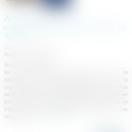
Action individuelle du
copropriétaire et mise en cause du
syndic
Auteur : GAUVIN Ludovic
Publié le :
30/10/2025
Source :
www.eurojuris.fr
Par son arrêt rendu le 16 octobre 2025, la Cour de
cassation a très clairement rappelé que si le
copropriétaire, qui agit seul judiciairement pour la défense
de la propriété ou de la jouissance de son lot, doit en
informer le syndic, en application de l’article 15 de la loi
n°65-557 du 10 juillet 1965, cette formalité n’est pas
requise à peine d...
Lire la suite