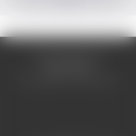
CABINET BARBIER AVOCATS
155 Avenue VAUBAN
83000 TOULON
Tél : 04 94 92 92 67 - Fax : 04 94 92 42 77