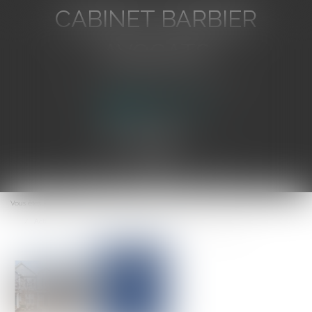
CABINET BARBIER
AVOCATS
Avocat au Barreau de Toulon
Ouvrir
le
Vous êtes ici :
Accueil
menu
Action individuelle du copropriétaire et mise en cause du syndic