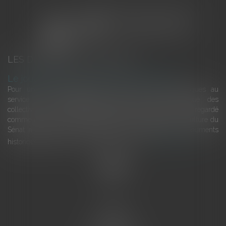
LES DERNIÈRES ACTUALITÉS
Le joug léger des monuments historiques
Pour une gestion patrimoniale des monuments historiques au
service du développement économique et touristique des
collectivités Le monument historique a longtemps été regardé
comme une charge. Le rapport que la commission de la culture du
Sénat a consacré, en juillet 2026, à la gestion des monuments
historiques invite à y voir aussi une ressour...
Lire la suite
Accueil
L'équipe
Eurojuris