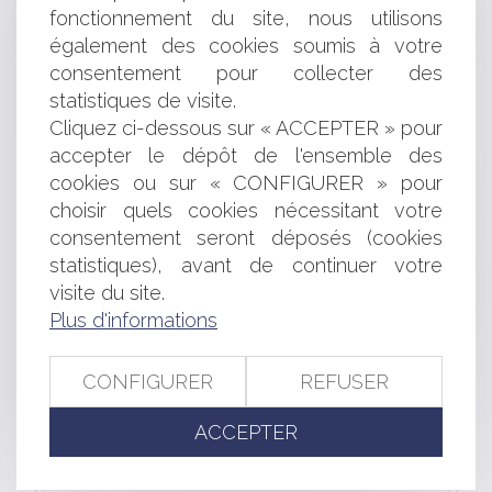
l'appréciation de la valeur probante du rapport d'enquête
fonctionnement du site, nous utilisons
Délai de prescription de l’action directe du tiers victime
également des cookies soumis à votre
à l’encontre de l’assureur du constructeur
consentement pour collecter des
Concession : le régime des biens de retour étendu à
statistiques de visite.
certains tiers au contrat
Cliquez ci-dessous sur « ACCEPTER » pour
Les militaires doivent être informés de leur droit au
accepter le dépôt de l'ensemble des
silence en cas de procédure disciplinaire
Déplafonnement du loyer commercial : la modification
cookies ou sur « CONFIGURER » pour
des facteurs locaux de commercialité et son incidence
choisir quels cookies nécessitant votre
Fonction publique : un accident survenu dans le
consentement seront déposés (cookies
garage d’un immeuble est un accident de trajet
statistiques), avant de continuer votre
Avertir les distributeurs d’un risque de contrefaçon
visite du site.
sans décision de justice constitue un dénigrement
Plus d'informations
commercial
Résolution post-mortem des funérailles : volonté du
défunt et personne qualifiée
CONFIGURER
REFUSER
Action individuelle du copropriétaire et mise en cause
du syndic
ACCEPTER
<<
<
...
10
11
12
13
14
15
16
...
>
>>