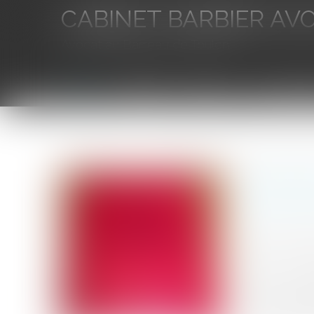
CABINET BARBIER AV
Avocat au Barreau de Toulon
Accueil
L'équipe
Eurojuris
Droit des aff
Vous êtes ici :
Accueil
L'action des collectivités pour la défense des zona
L'action 
juge judic
Auteur : DRO
Publié le :
26/0
Source :
www.eu
Dans une de dé
ordonner la rem