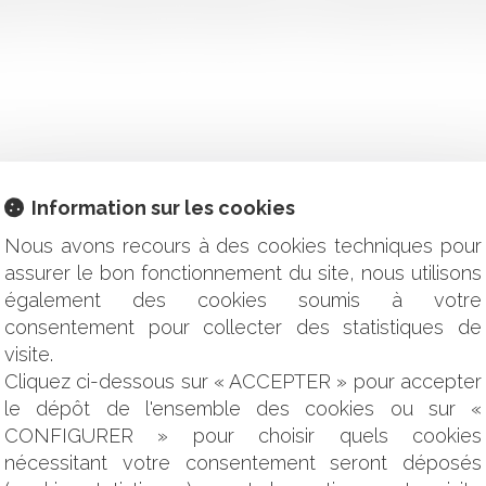
nt en zone agricole. Cette décision vient souligner toute la poss
Information sur les cookies
 et CDI
Nous avons recours à des cookies techniques pour
ve du paiement
assurer le bon fonctionnement du site, nous utilisons
ure de sauvegarde serait judicieux
également des cookies soumis à votre
 : l'indemnité d'éviction n'est due que par l'usufruitier
consentement pour collecter des statistiques de
s la loi EGalim
œuvre ? La frontière est ténue lorsqu’il s’agit d’une prestation in
visite.
rofessionnels distincts : l'indispensable information du Consei
Cliquez ci-dessous sur « ACCEPTER » pour accepter
 dans les lieux du locataire
le dépôt de l'ensemble des cookies ou sur «
sé par décret
CONFIGURER » pour choisir quels cookies
ication de l’Index de l’égalité professionnelle 2019, il n’est pas 
nécessitant votre consentement seront déposés
onages du PLU : la saisine du juge judiciaire