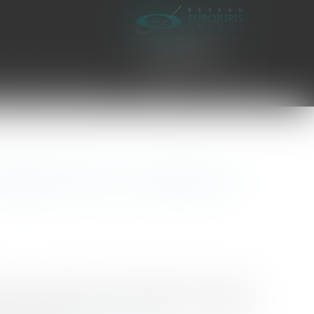
es civiles d'exécution
Honoraires
Contact
onages du PLU : la saisine du
nue le 4 avril 2019, à la requête d'une commune,
rmation de matériaux et de concassage incompatible