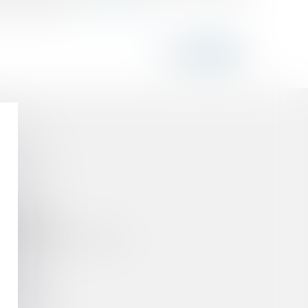
ibilité d'acti...
Lire la suite
tellectuelle
l Départemental de l'Ordre
trop tard !