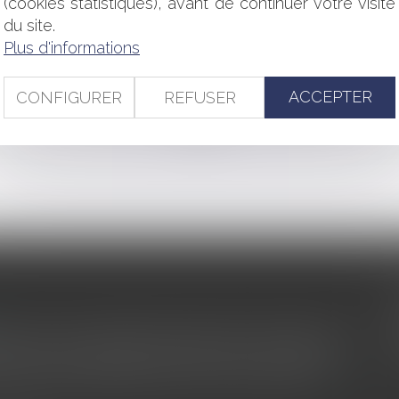
(cookies statistiques), avant de continuer votre visite
association peut-elle être annulée ?
du site.
nce énergétique
Plus d'informations
’une grande rivière
GAL
ACCEPTER
CONFIGURER
REFUSER
<<
<
...
182
183
184
185
186
187
188
...
>
>>
s au service du développement économique et touristique des
egardé comme une charge. Le rapport que la commission de la
des monuments historiques invite à y voir aussi une ressour...