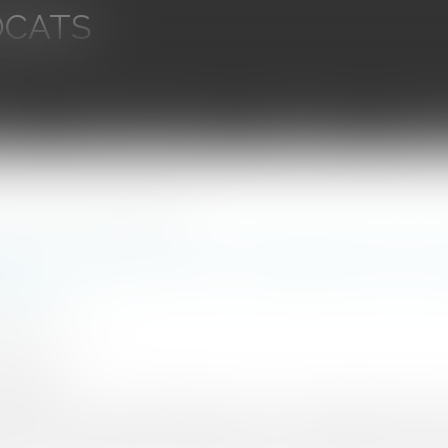
OCATS
aires
Ventes aux enchères
Droit bancaire
Procédur
ges du PLU : la saisine du juge judiciaire
des collectivités pour la défense des z
iaire
UINEAU Thomas
2/2020
rojuris.fr
cision aussi claire qu'efficace, la Cour de cassation est ve
ise en état de parcelles accueillant une activité de transfo