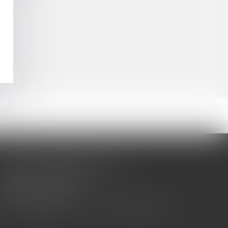
CABINET BARBIER AVOCATS
155 Avenue VAUBAN
83000 TOULON
Tél : 04 94 92 92 67 - Fax : 04 94 92 42 77