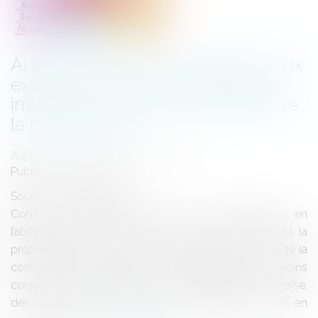
Abus de position dominante et prix
excessifs : la Cour de cassation
invalide la doctrine de l’Autorité de
la concurrence
Auteur : BELLONE-CLOSSET Caroline
Publié le :
30/09/2021
Source :
www.eurojuris.fr
Comment caractériser un prix « non équitable » en
l’absence de prix de référence extérieurs ? Telle est la
problématique à laquelle a été confrontée l’Autorité de la
concurrence après que les établissements de soins
corses se sont vu appliquer, par leur prestataire Sanicorse,
des augmentations de tarifs très significatives – +88% en