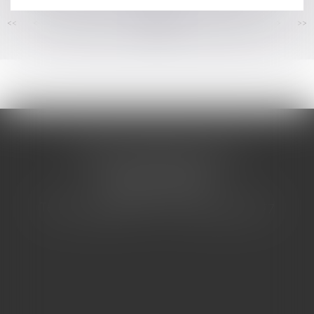
<<
<
...
135
136
137
138
139
140
141
...
>
>>
CABINET BARBIER AVOCATS
155 Avenue VAUBAN
83000 TOULON
Tél : 04 94 92 92 67 - Fax : 04 94 92 42 77