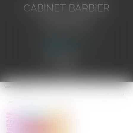
CABINET BARBIER
AVOCATS
Avocat au Barreau de Toulon
Ouvrir
le
Vous êtes ici :
Accueil
menu
Abus de position dominante et prix excessifs : la Cour de cassation invalide la
doctrine de l’Autorité de la concurrence