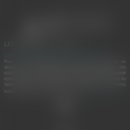
LES DERNIÈRES ACTUALITÉS
Le joug léger des monuments historiques
Pour une gestion patrimoniale des monuments historiques au
service du développement économique et touristique des
collectivités Le monument historique a longtemps été regardé
comme une charge. Le rapport que la commission de la culture du
Sénat a consacré, en juillet 2026, à la gestion des monuments
historiques invite à y voir aussi une ressour...
Lire la suite
Accueil