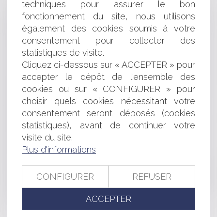
techniques pour assurer le bon
Les conditions d'intervention d'un comité d'hygiène de
fonctionnement du site, nous utilisons
sécurité des conditions de travail dans un centre
également des cookies soumis à votre
hospitalier : pas de marchés publics
consentement pour collecter des
Ordonnance 15 septembre 2021 réforme droit des
statistiques de visite.
sûretés
Uber, condamné pour concurrence déloyale, devra
Cliquez ci-dessous sur « ACCEPTER » pour
payer plus de 180 000 euros à 910 chauffeurs de taxi
accepter le dépôt de l'ensemble des
Actualité de rentrée du droit des entreprises en
cookies ou sur « CONFIGURER » pour
difficulté
choisir quels cookies nécessitant votre
Société civile à l’IS : vraie opportunité ou bombe à
consentement seront déposés (cookies
retardement ?
statistiques), avant de continuer votre
Publication de l’ordonnance du 15 septembre 2021
visite du site.
portant réforme du droit des sûretés
Transposition de la Directive restructuration et
Plus d'informations
insolvabilité : quelles sont les nouveautés ?
Vendre à vil prix : l'interdiction répétée du conseil d'État
CONFIGURER
REFUSER
Assurance de téléphone mobile : le médiateur fustige
des “escroqueries”
ACCEPTER
Action judiciaire pour la garantie de l'AGS