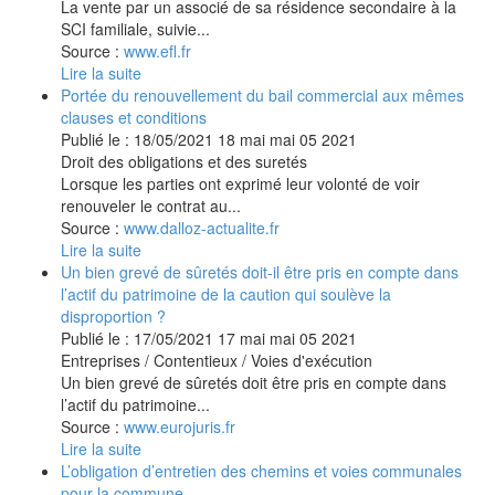
La vente par un associé de sa résidence secondaire à la
SCI familiale, suivie...
Source :
www.efl.fr
Lire la suite
Portée du renouvellement du bail commercial aux mêmes
clauses et conditions
Publié le :
18/05/2021
18
mai
mai
05
2021
Droit des obligations et des suretés
Lorsque les parties ont exprimé leur volonté de voir
renouveler le contrat au...
Source :
www.dalloz-actualite.fr
Lire la suite
Un bien grevé de sûretés doit-il être pris en compte dans
l’actif du patrimoine de la caution qui soulève la
disproportion ?
Publié le :
17/05/2021
17
mai
mai
05
2021
Entreprises
/
Contentieux
/
Voies d'exécution
Un bien grevé de sûretés doit être pris en compte dans
l’actif du patrimoine...
Source :
www.eurojuris.fr
Lire la suite
L’obligation d’entretien des chemins et voies communales
pour la commune