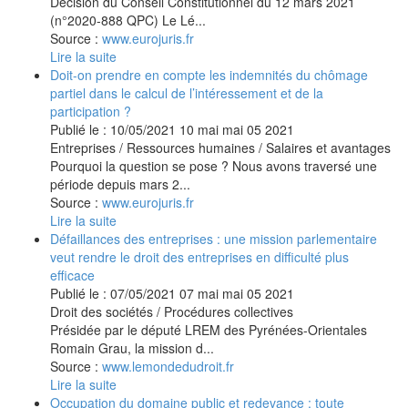
Décision du Conseil Constitutionnel du 12 mars 2021
(n°2020-888 QPC) Le Lé...
Source :
www.eurojuris.fr
Lire la suite
Doit-on prendre en compte les indemnités du chômage
partiel dans le calcul de l’intéressement et de la
participation ?
Publié le :
10/05/2021
10
mai
mai
05
2021
Entreprises
/
Ressources humaines
/
Salaires et avantages
Pourquoi la question se pose ? Nous avons traversé une
période depuis mars 2...
Source :
www.eurojuris.fr
Lire la suite
Défaillances des entreprises : une mission parlementaire
veut rendre le droit des entreprises en difficulté plus
efficace
Publié le :
07/05/2021
07
mai
mai
05
2021
Droit des sociétés
/
Procédures collectives
Présidée par le député LREM des Pyrénées-Orientales
Romain Grau, la mission d...
Source :
www.lemondedudroit.fr
Lire la suite
Occupation du domaine public et redevance : toute