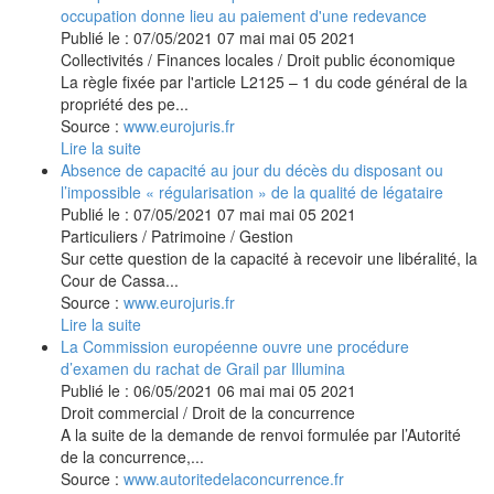
occupation donne lieu au paiement d'une redevance
Publié le :
07/05/2021
07
mai
mai
05
2021
Collectivités
/
Finances locales
/
Droit public économique
La règle fixée par l'article L2125 – 1 du code général de la
propriété des pe...
Source :
www.eurojuris.fr
Lire la suite
Absence de capacité au jour du décès du disposant ou
l’impossible « régularisation » de la qualité de légataire
Publié le :
07/05/2021
07
mai
mai
05
2021
Particuliers
/
Patrimoine
/
Gestion
Sur cette question de la capacité à recevoir une libéralité, la
Cour de Cassa...
Source :
www.eurojuris.fr
Lire la suite
La Commission européenne ouvre une procédure
d’examen du rachat de Grail par Illumina
Publié le :
06/05/2021
06
mai
mai
05
2021
Droit commercial
/
Droit de la concurrence
A la suite de la demande de renvoi formulée par l’Autorité
de la concurrence,...
Source :
www.autoritedelaconcurrence.fr