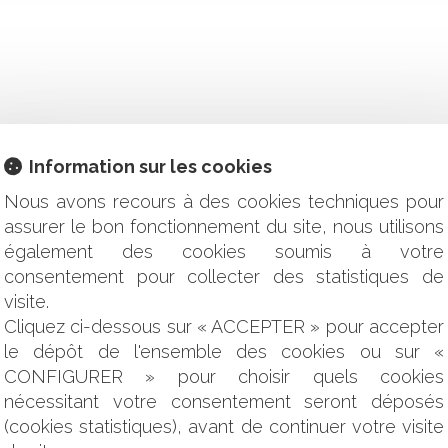
eutique
Information sur les cookies
 témoin
Nous avons recours à des cookies techniques pour
le
assurer le bon fonctionnement du site, nous utilisons
s
également des cookies soumis à votre
 en appel
consentement pour collecter des statistiques de
mmes et femmes
visite.
Cliquez ci-dessous sur « ACCEPTER » pour accepter
le dépôt de l'ensemble des cookies ou sur «
r les malades mentaux
CONFIGURER » pour choisir quels cookies
rité des sociétés aménagées
nécessitant votre consentement seront déposés
 du testateur
(cookies statistiques), avant de continuer votre visite
une personne publique